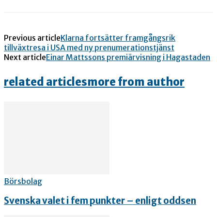
Previous article
Klarna fortsätter framgångsrik
tillväxtresa i USA med ny prenumerationstjänst
Next article
Einar Mattssons premiärvisning i Hagastaden
related articles
more from author
Börsbolag
Svenska valet i fem punkter – enligt oddsen