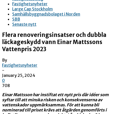
Fastighetsnyheter
Large Cap Stockholm
Samhällsbyggnadsbolaget i Norden
SBB
Senaste nytt
Flera renoveringsinsatser och dubbla
läckageskydd vann Einar Mattssons
Vattenpris 2023
By
Fastighetsnyheter
-
January 25, 2024
0
708
Einar Mattsson har instiftat ett nytt pris där idéer som
syftar till att minska risken och konsekvenserna av
vattenskador uppmärksammas. För att kunna bli
nominerad till priset krävs att åtgärden genomförts i