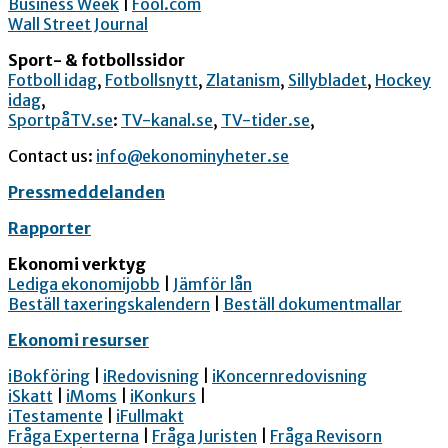
Business Week
|
Fool.com
Wall Street Journal
Sport- & fotbollssidor
Fotboll idag
,
Fotbollsnytt
,
Zlatanism
,
Sillybladet
,
Hockey
idag
,
SportpåTV.se
:
TV-kanal.se
,
TV-tider.se
,
Contact us:
info@ekonominyheter.se
Pressmeddelanden
Rapporter
Ekonomi verktyg
Lediga ekonomijobb
|
Jämför lån
Beställ taxeringskalendern
|
Beställ dokumentmallar
Ekonomi resurser
iBokföring
|
iRedovisning
|
iKoncernredovisning
iSkatt
|
iMoms
|
iKonkurs
|
iTestamente
|
iFullmakt
Fråga Experterna
|
Fråga Juristen
|
Fråga Revisorn