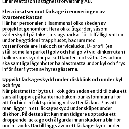
Einar Mattsson Fastighetsförvaltning AB.
Flera insatser mot läckage i renoveringen av
kvarteret Råttan
Här har personalen tillsammans i olika skeden av
projektet genomfört flera olika åtgärder, såsom
väderskydd på taket, utslagsbackar för tillfälligt vatten
under byggtiden i trapphuset, badrum med
vattenfördelare i tak och servicelucka, U-profil (en
stållist mellan parkettgolv och hallgolv) vid klinkerrutan i
hallen som skyddar parkettkanten mot väta. Dessutom
ska samtliga lägenheter ha plastmatta under kyl och frys
inför återflytten av hyresgästerna.
Uppvikt läckageskydd under diskbänk och under kyl
och frys
När plastmattor byts ut i kök görs sedan en tid tillbaka ett
särskilt uppvik på kanterna bakom bänkstommarna för
att förhindra fuktspridning vid vattenläckor. Plus att
man lägger in ett läckageskydd under skåpet under
diskhon. På detta sätt kan man tidigare upptäcka ett
droppande läckage och åtgärda innan skadorna blir för
omfattande. Därtill läggs även ett läckageskydd under