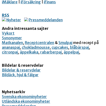
iMäklare
|
iFörsäkring
|
iFinans
RSS
Nyheter
Pressmeddelanden
Andra intressanta sajter
Vykort
Synonymer
Matkanalen
,
Receptcentralen
&
Smulpaj
med recept på
ananaspaj
,
chokladmousse
,
cupcakes
,
blåbärspaj
,
citronpaj
,
äppelkaka
,
rabarberpaj
,
äppelpaj
,
Bildelar
&
reservdelar
Bildelar & reservdelar
Bildäck, hjul & fälgar
Nyhetsarkiv
Svenska ekonominyheter
Utländska ekonominyheter