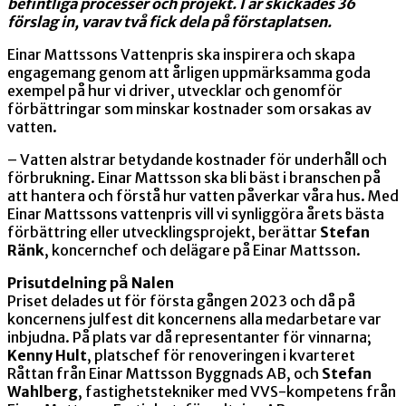
befintliga processer och projekt. I år skickades 36
förslag in, varav två fick dela på förstaplatsen.
Einar Mattssons Vattenpris ska inspirera och skapa
engagemang genom att årligen uppmärksamma goda
exempel på hur vi driver, utvecklar och genomför
förbättringar som minskar kostnader som orsakas av
vatten.
– Vatten alstrar betydande kostnader för underhåll och
förbrukning. Einar Mattsson ska bli bäst i branschen på
att hantera och förstå hur vatten påverkar våra hus. Med
Einar Mattssons vattenpris vill vi synliggöra årets bästa
förbättring eller utvecklingsprojekt, berättar
Stefan
Ränk
, koncernchef och delägare på Einar Mattsson.
Prisutdelning på Nalen
Priset delades ut för första gången 2023 och då på
koncernens julfest dit koncernens alla medarbetare var
inbjudna. På plats var då representanter för vinnarna;
Kenny Hult
, platschef för renoveringen i kvarteret
Råttan från Einar Mattsson Byggnads AB, och
Stefan
Wahlberg
, fastighetstekniker med VVS-kompetens från