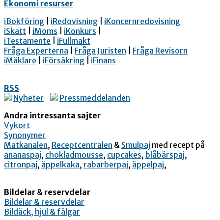
Ekonomi resurser
iBokföring
|
iRedovisning
|
iKoncernredovisning
iSkatt
|
iMoms
|
iKonkurs
|
iTestamente
|
iFullmakt
Fråga Experterna
|
Fråga Juristen
|
Fråga Revisorn
iMäklare
|
iFörsäkring
|
iFinans
RSS
Nyheter
Pressmeddelanden
Andra intressanta sajter
Vykort
Synonymer
Matkanalen
,
Receptcentralen
&
Smulpaj
med recept på
ananaspaj
,
chokladmousse
,
cupcakes
,
blåbärspaj
,
citronpaj
,
äppelkaka
,
rabarberpaj
,
äppelpaj
,
Bildelar
&
reservdelar
Bildelar & reservdelar
Bildäck, hjul & fälgar