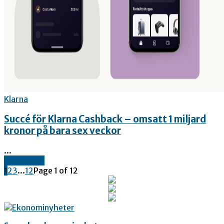
Klarna
Succé för Klarna Cashback – omsatt 1 miljard
kronor på bara sex veckor
...
Read more
1
2
3
...
12
Page 1 of 12