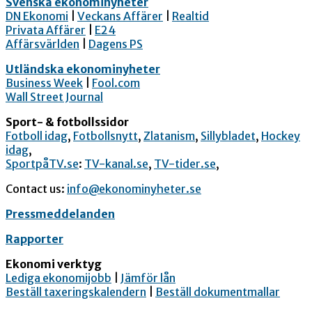
Svenska ekonominyheter
DN Ekonomi
|
Veckans Affärer
|
Realtid
Privata Affärer
|
E24
Affärsvärlden
|
Dagens PS
Utländska ekonominyheter
Business Week
|
Fool.com
Wall Street Journal
Sport- & fotbollssidor
Fotboll idag
,
Fotbollsnytt
,
Zlatanism
,
Sillybladet
,
Hockey
idag
,
SportpåTV.se
:
TV-kanal.se
,
TV-tider.se
,
Contact us:
info@ekonominyheter.se
Pressmeddelanden
Rapporter
Ekonomi verktyg
Lediga ekonomijobb
|
Jämför lån
Beställ taxeringskalendern
|
Beställ dokumentmallar