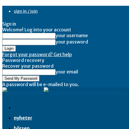
sign in / join
Sign in
Welcome! Log into your account
your username
your password
Forgot your password? Get help
Password recovery
Recover your password
your email
A password will be e-mailed to you.
Ekonominyheter.se
nyheter
börsen