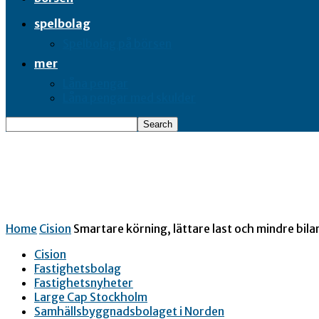
spelbolag
Spelbolag på börsen
mer
Låna pengar
Låna pengar med skulder
Home
Cision
Smartare körning, lättare last och mindre bil
Cision
Fastighetsbolag
Fastighetsnyheter
Large Cap Stockholm
Samhällsbyggnadsbolaget i Norden