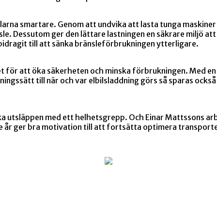
 bilarna smartare. Genom att undvika att lasta tunga maskin
nsle. Dessutom ger den lättare lastningen en säkrare miljö at
r bidragit till att sänka bränsleförbrukningen ytterligare.
et för att öka säkerheten och minska förbrukningen. Med en 
gssätt till när och var elbilsladdning görs så sparas också 
rka utsläppen med ett helhetsgrepp. Och Einar Mattssons arb
 år ger bra motivation till att fortsätta optimera transport