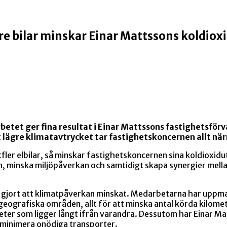
re bilar minskar Einar Mattssons koldiox
etet ger fina resultat i Einar Mattssons fastighetsför
t lägre klimatavtrycket tar fastighetskoncernen allt n
ler elbilar, så minskar fastighetskoncernen sina koldioxidut
, minska miljöpåverkan och samtidigt skapa synergier mell
r gjort att klimatpåverkan minskat. Medarbetarna har uppma
geografiska områden, allt för att minska antal körda kilomet
gheter som ligger långt ifrån varandra. Dessutom har Einar 
e minimera onödiga transporter.