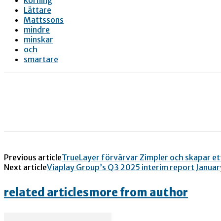
Lättare
Mattssons
mindre
minskar
och
smartare
Previous article
TrueLayer förvärvar Zimpler och skapar e
Next article
Viaplay Group’s Q3 2025 interim report Janu
related articles
more from author