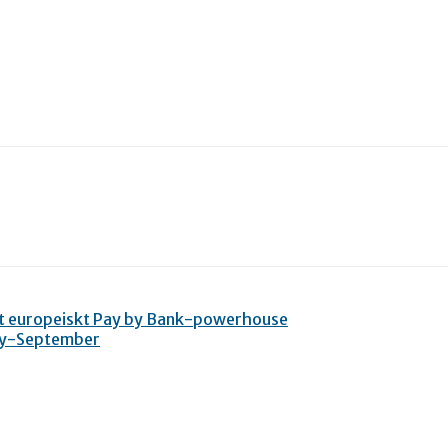
tt europeiskt Pay by Bank-powerhouse
ary-September