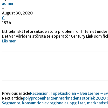
admin
-
August 30, 2020
0
1834
Ett tekniskt fel orsakade stora problem för Internet und
Det var världens största teleoperatör Century Link som fick
Läs mer
Previous article
Recension: Topekaskolan – Ben Lerner – S
Next article
polypropenhartser Marknadens storlek 2020 O
Segmente, konsumtion av regionala uppgifter, marknadsti