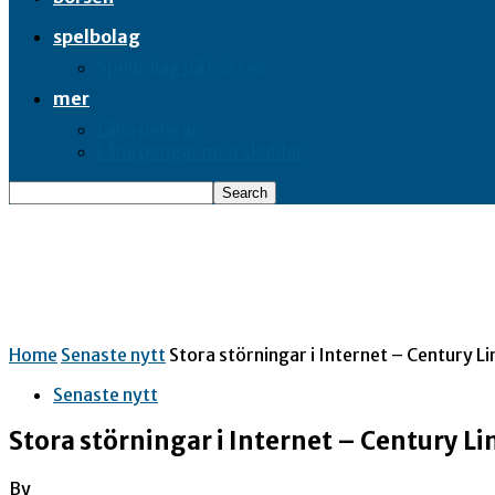
spelbolag
Spelbolag på börsen
mer
Låna pengar
Låna pengar med skulder
Home
Senaste nytt
Stora störningar i Internet – Century Li
Senaste nytt
Stora störningar i Internet – Century Li
By