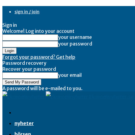
sign in / join
Sign in
Welcome! Log into your account
your username
your password
Forgot your password? Get help
Password recovery
Recover your password
your email
A password will be e-mailed to you.
Ekonominyheter.se
nyheter
börsen