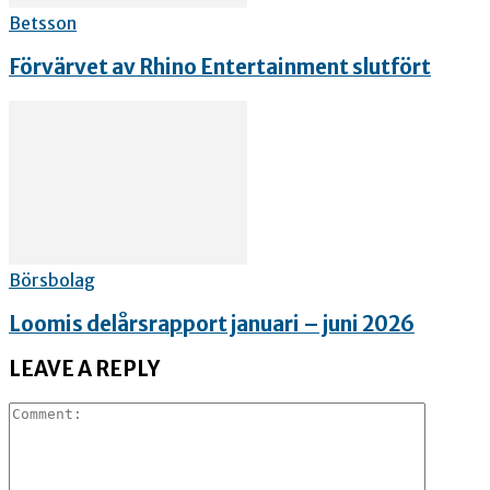
Betsson
Förvärvet av Rhino Entertainment slutfört
Börsbolag
Loomis delårsrapport januari – juni 2026
LEAVE A REPLY