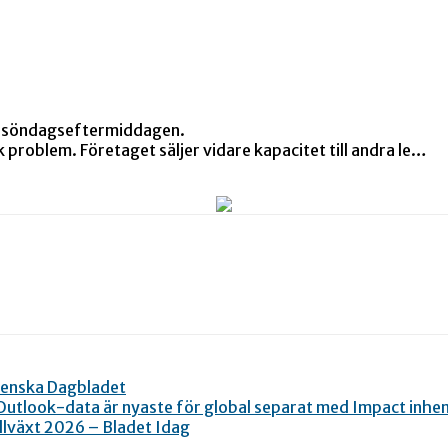
er söndagseftermiddagen.
 problem. Företaget säljer vidare kapacitet till andra le…
venska Dagbladet
utlook-data är nyaste för global separat med Impact inh
llväxt 2026 – Bladet Idag