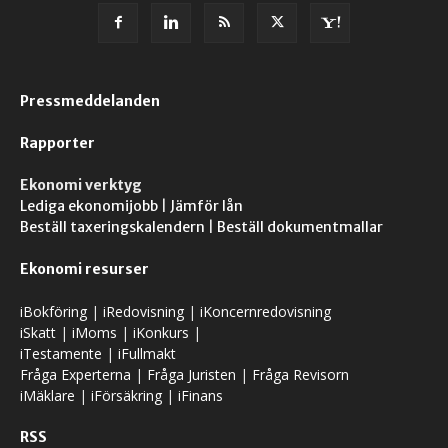
Pressmeddelanden
Rapporter
Ekonomi verktyg
Lediga ekonomijobb
|
Jämför lån
Beställ taxeringskalendern
|
Beställ dokumentmallar
Ekonomi resurser
iBokföring
|
iRedovisning
|
iKoncernredovisning
iSkatt
|
iMoms
|
iKonkurs
|
iTestamente
|
iFullmakt
Fråga Experterna
|
Fråga Juristen
|
Fråga Revisorn
iMäklare
|
iFörsäkring
|
iFinans
RSS