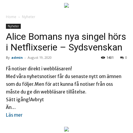
Home
Nyheter
Nyheter
Alice Bomans nya singel hörs
i Netflixserie – Sydsvenskan
By
admin
-
August 19, 2020
1401
0
Få notiser direkt i webbläsaren!
Med våra nyhetsnotiser får du senaste nytt om ämnen
som du följer.Men för att kunna få notiser från oss
måste du ge din webbläsare tillåtelse.
Sätt igång!Avbryt
Än…
Läs mer