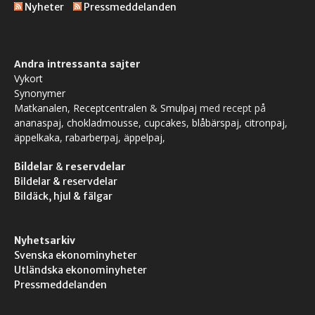
Nyheter
Pressmeddelanden
Andra intressanta sajter
Vykort
Synonymer
Matkanalen
,
Receptcentralen
&
Smulpaj
med recept på
ananaspaj
,
chokladmousse
,
cupcakes
,
blåbärspaj
,
citronpaj
,
äppelkaka
,
rabarberpaj
,
äppelpaj
,
Bildelar
&
reservdelar
Bildelar & reservdelar
Bildäck, hjul & fälgar
Nyhetsarkiv
Svenska ekonominyheter
Utländska ekonominyheter
Pressmeddelanden