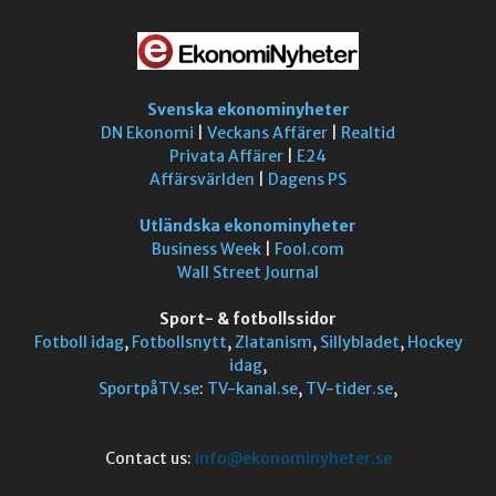
Svenska ekonominyheter
DN Ekonomi
|
Veckans Affärer
|
Realtid
Privata Affärer
|
E24
Affärsvärlden
|
Dagens PS
Utländska ekonominyheter
Business Week
|
Fool.com
Wall Street Journal
Sport- & fotbollssidor
Fotboll idag
,
Fotbollsnytt
,
Zlatanism
,
Sillybladet
,
Hockey
idag
,
SportpåTV.se
:
TV-kanal.se
,
TV-tider.se
,
Contact us:
info@ekonominyheter.se