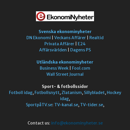
Svenska ekonominyheter
DN Ekonomi
|
Veckans Affärer
|
Realtid
Privata Affärer
|
E24
Affärsvärlden
|
Dagens PS
Utländska ekonominyheter
Business Week
|
Fool.com
Wall Street Journal
Sport- & fotbollssidor
Fotboll idag
,
Fotbollsnytt
,
Zlatanism
,
Sillybladet
,
Hockey
idag
,
SportpåTV.se
:
TV-kanal.se
,
TV-tider.se
,
Contact us:
info@ekonominyheter.se