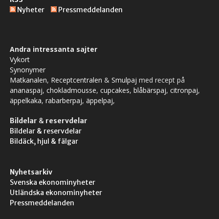
Nyheter
Pressmeddelanden
Andra intressanta sajter
Vykort
Synonymer
Matkanalen
,
Receptcentralen
&
Smulpaj
med recept på
ananaspaj
,
chokladmousse
,
cupcakes
,
blåbärspaj
,
citronpaj
,
äppelkaka
,
rabarberpaj
,
äppelpaj
,
Bildelar
&
reservdelar
Bildelar & reservdelar
Bildäck, hjul & fälgar
Nyhetsarkiv
Svenska ekonominyheter
Utländska ekonominyheter
Pressmeddelanden