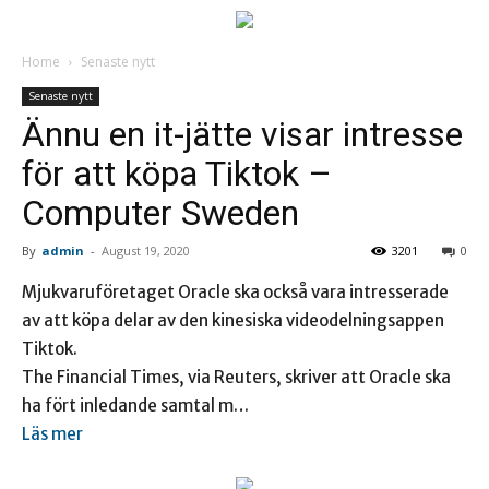
Home
Senaste nytt
Senaste nytt
Ännu en it-jätte visar intresse
för att köpa Tiktok –
Computer Sweden
By
admin
-
August 19, 2020
3201
0
Mjukvaruföretaget Oracle ska också vara intresserade
av att köpa delar av den kinesiska videodelningsappen
Tiktok.
The Financial Times, via Reuters, skriver att Oracle ska
ha fört inledande samtal m…
Läs mer