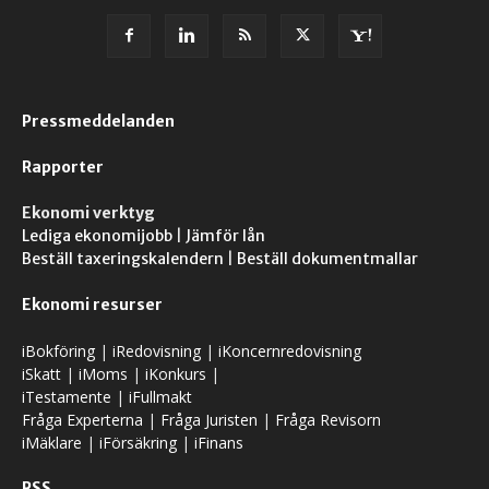
Pressmeddelanden
Rapporter
Ekonomi verktyg
Lediga ekonomijobb
|
Jämför lån
Beställ taxeringskalendern
|
Beställ dokumentmallar
Ekonomi resurser
iBokföring
|
iRedovisning
|
iKoncernredovisning
iSkatt
|
iMoms
|
iKonkurs
|
iTestamente
|
iFullmakt
Fråga Experterna
|
Fråga Juristen
|
Fråga Revisorn
iMäklare
|
iFörsäkring
|
iFinans
RSS