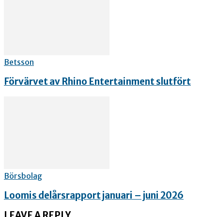
Betsson
Förvärvet av Rhino Entertainment slutfört
Börsbolag
Loomis delårsrapport januari – juni 2026
LEAVE A REPLY