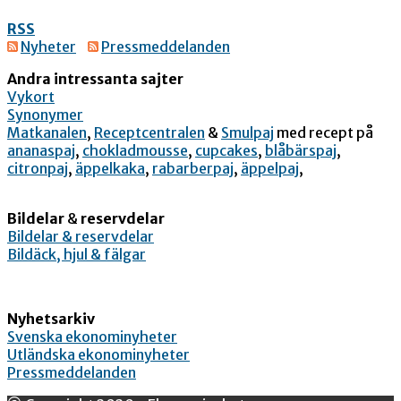
RSS
Nyheter
Pressmeddelanden
Andra intressanta sajter
Vykort
Synonymer
Matkanalen
,
Receptcentralen
&
Smulpaj
med recept på
ananaspaj
,
chokladmousse
,
cupcakes
,
blåbärspaj
,
citronpaj
,
äppelkaka
,
rabarberpaj
,
äppelpaj
,
Bildelar
&
reservdelar
Bildelar & reservdelar
Bildäck, hjul & fälgar
Nyhetsarkiv
Svenska ekonominyheter
Utländska ekonominyheter
Pressmeddelanden