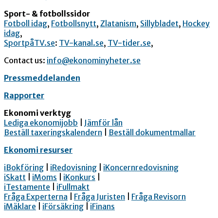
Sport- & fotbollssidor
Fotboll idag
,
Fotbollsnytt
,
Zlatanism
,
Sillybladet
,
Hockey
idag
,
SportpåTV.se
:
TV-kanal.se
,
TV-tider.se
,
Contact us:
info@ekonominyheter.se
Pressmeddelanden
Rapporter
Ekonomi verktyg
Lediga ekonomijobb
|
Jämför lån
Beställ taxeringskalendern
|
Beställ dokumentmallar
Ekonomi resurser
iBokföring
|
iRedovisning
|
iKoncernredovisning
iSkatt
|
iMoms
|
iKonkurs
|
iTestamente
|
iFullmakt
Fråga Experterna
|
Fråga Juristen
|
Fråga Revisorn
iMäklare
|
iFörsäkring
|
iFinans