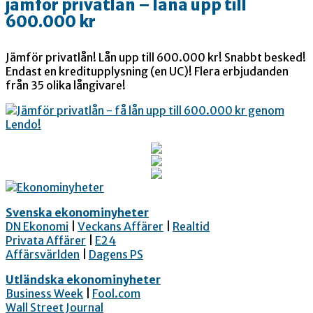
jämför privatlån – låna upp till
600.000 kr
Jämför privatlån! Lån upp till 600.000 kr! Snabbt besked!
Endast en kreditupplysning (en UC)! Flera erbjudanden
från 35 olika långivare!
Svenska ekonominyheter
DN Ekonomi
|
Veckans Affärer
|
Realtid
Privata Affärer
|
E24
Affärsvärlden
|
Dagens PS
Utländska ekonominyheter
Business Week
|
Fool.com
Wall Street Journal