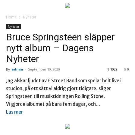
Home
Nyheter
Nyheter
Bruce Springsteen släpper
nytt album – Dagens
Nyheter
By
admin
-
September 10, 2020
1029
0
Jag älskar ljudet av E Street Band som spelar helt live i
studion, på ett sätt vi aldrig gjort tidigare, säger
Springsteen till musiktidningen Rolling Stone.
Vi gjorde albumet på bara fem dagar, och…
Läs mer