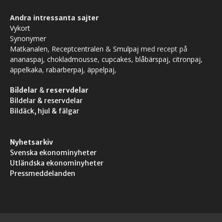
Andra intressanta sajter
Vykort
Synonymer
Matkanalen
,
Receptcentralen
&
Smulpaj
med recept på
ananaspaj
,
chokladmousse
,
cupcakes
,
blåbärspaj
,
citronpaj
,
äppelkaka
,
rabarberpaj
,
äppelpaj
,
Bildelar
&
reservdelar
Bildelar & reservdelar
Bildäck, hjul & fälgar
Nyhetsarkiv
Svenska ekonominyheter
Utländska ekonominyheter
Pressmeddelanden