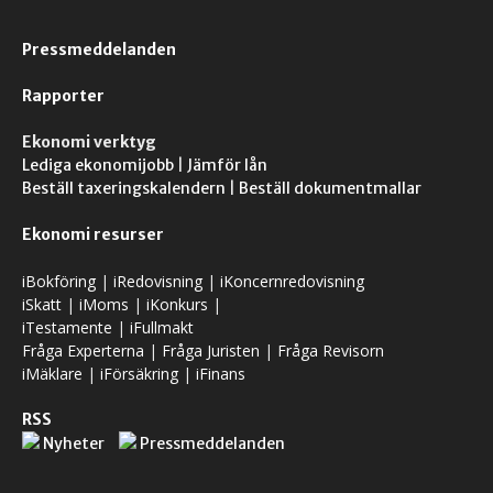
Pressmeddelanden
Rapporter
Ekonomi verktyg
Lediga ekonomijobb
|
Jämför lån
Beställ taxeringskalendern
|
Beställ dokumentmallar
Ekonomi resurser
iBokföring
|
iRedovisning
|
iKoncernredovisning
iSkatt
|
iMoms
|
iKonkurs
|
iTestamente
|
iFullmakt
Fråga Experterna
|
Fråga Juristen
|
Fråga Revisorn
iMäklare
|
iFörsäkring
|
iFinans
RSS
Nyheter
Pressmeddelanden