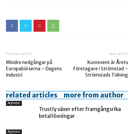
Previous article
Next article
Mindre nedgångar på
Kustevent är Årets
Europabörserna – Dagens
Företagare i Strömstad –
Industri
Strömstads Tidning
related articles
more from author
Nyheter
Trustly växer efter framgångsrika
betallösningar
Nyheter