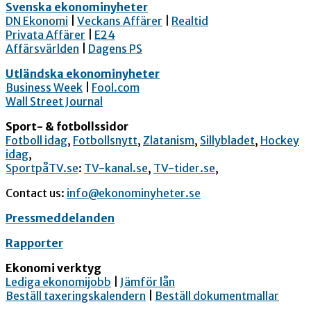
Svenska ekonominyheter
DN Ekonomi
|
Veckans Affärer
|
Realtid
Privata Affärer
|
E24
Affärsvärlden
|
Dagens PS
Utländska ekonominyheter
Business Week
|
Fool.com
Wall Street Journal
Sport- & fotbollssidor
Fotboll idag
,
Fotbollsnytt
,
Zlatanism
,
Sillybladet
,
Hockey
idag
,
SportpåTV.se
:
TV-kanal.se
,
TV-tider.se
,
Contact us:
info@ekonominyheter.se
Pressmeddelanden
Rapporter
Ekonomi verktyg
Lediga ekonomijobb
|
Jämför lån
Beställ taxeringskalendern
|
Beställ dokumentmallar