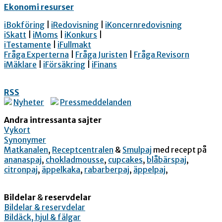
Ekonomi resurser
iBokföring
|
iRedovisning
|
iKoncernredovisning
iSkatt
|
iMoms
|
iKonkurs
|
iTestamente
|
iFullmakt
Fråga Experterna
|
Fråga Juristen
|
Fråga Revisorn
iMäklare
|
iFörsäkring
|
iFinans
RSS
Nyheter
Pressmeddelanden
Andra intressanta sajter
Vykort
Synonymer
Matkanalen
,
Receptcentralen
&
Smulpaj
med recept på
ananaspaj
,
chokladmousse
,
cupcakes
,
blåbärspaj
,
citronpaj
,
äppelkaka
,
rabarberpaj
,
äppelpaj
,
Bildelar
&
reservdelar
Bildelar & reservdelar
Bildäck, hjul & fälgar