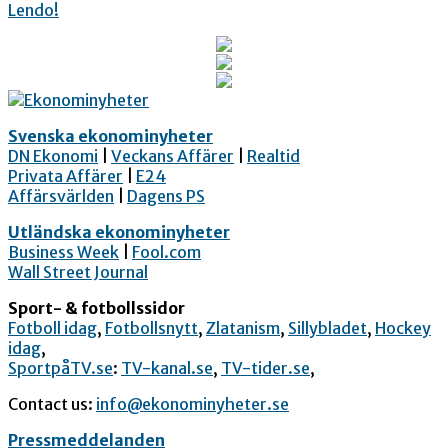
Svenska ekonominyheter
DN Ekonomi
|
Veckans Affärer
|
Realtid
Privata Affärer
|
E24
Affärsvärlden
|
Dagens PS
Utländska ekonominyheter
Business Week
|
Fool.com
Wall Street Journal
Sport- & fotbollssidor
Fotboll idag
,
Fotbollsnytt
,
Zlatanism
,
Sillybladet
,
Hockey
idag
,
SportpåTV.se
:
TV-kanal.se
,
TV-tider.se
,
Contact us:
info@ekonominyheter.se
Pressmeddelanden