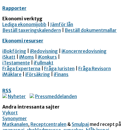
Rapporter
Ekonomi verktyg
Lediga ekonomijobb
|
Jämför lån
Beställ taxeringskalendern
|
Beställ dokumentmallar
Ekonomi resurser
iBokföring
|
iRedovisning
|
iKoncernredovisning
iSkatt
|
iMoms
|
iKonkurs
|
iTestamente
|
iFullmakt
Fråga Experterna
|
Fråga Juristen
|
Fråga Revisorn
iMäklare
|
iFörsäkring
|
iFinans
RSS
Nyheter
Pressmeddelanden
Andra intressanta sajter
Vykort
Synonymer
Matkanalen
,
Receptcentralen
&
Smulpaj
med recept på
ananaspaj
,
chokladmousse
,
cupcakes
,
blåbärspaj
,