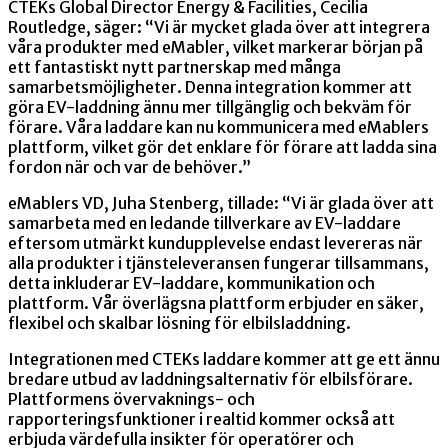
CTEKs Global Director Energy & Facilities, Cecilia
Routledge, säger: “Vi är mycket glada över att integrera
våra produkter med eMabler, vilket markerar början på
ett fantastiskt nytt partnerskap med många
samarbetsmöjligheter. Denna integration kommer att
göra EV-laddning ännu mer tillgänglig och bekväm för
förare. Våra laddare kan nu kommunicera med eMablers
plattform, vilket gör det enklare för förare att ladda sina
fordon när och var de behöver.”
eMablers VD, Juha Stenberg, tillade: “Vi är glada över att
samarbeta med en ledande tillverkare av EV-laddare
eftersom utmärkt kundupplevelse endast levereras när
alla produkter i tjänsteleveransen fungerar tillsammans,
detta inkluderar EV-laddare, kommunikation och
plattform. Vår överlägsna plattform erbjuder en säker,
flexibel och skalbar lösning för elbilsladdning.
Integrationen med CTEKs laddare kommer att ge ett ännu
bredare utbud av laddningsalternativ för elbilsförare.
Plattformens övervaknings- och
rapporteringsfunktioner i realtid kommer också att
erbjuda värdefulla insikter för operatörer och