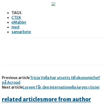
TAGS
CTEK
eMabler
med
samarbete
Previous article
Tricia Vella har utsetts till ekonomichef
på Acroud
Next article
Loreen får den internationella juryns röster
related articles
more from author