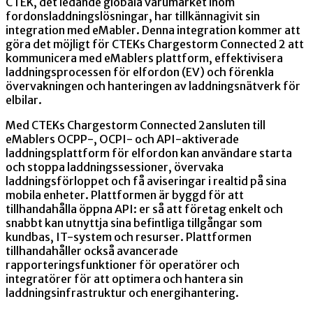
CTEK, det ledande globala varumärket inom
fordonsladdningslösningar, har tillkännagivit sin
integration med eMabler. Denna integration kommer att
göra det möjligt för CTEKs Chargestorm Connected 2 att
kommunicera med eMablers plattform, effektivisera
laddningsprocessen för elfordon (EV) och förenkla
övervakningen och hanteringen av laddningsnätverk för
elbilar.
Med CTEKs Chargestorm Connected 2ansluten till
eMablers OCPP-, OCPI- och API-aktiverade
laddningsplattform för elfordon kan användare starta
och stoppa laddningssessioner, övervaka
laddningsförloppet och få aviseringar i realtid på sina
mobila enheter. Plattformen är byggd för att
tillhandahålla öppna API: er så att företag enkelt och
snabbt kan utnyttja sina befintliga tillgångar som
kundbas, IT-system och resurser. Plattformen
tillhandahåller också avancerade
rapporteringsfunktioner för operatörer och
integratörer för att optimera och hantera sin
laddningsinfrastruktur och energihantering.