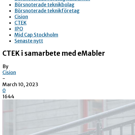
Börsnoterade teknikbolag
Börsnoterade teknikföretag
Cision
CTEK
IPO
Mid Cap Stockholm
Senaste nytt
CTEK i samarbete med eMabler
By
Cision
-
March 10, 2023
0
1644