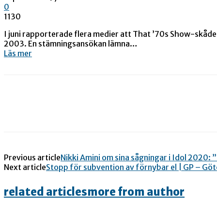
0
1130
I juni rapporterade flera medier att That ’70s Show-skåde
2003. En stämningsansökan lämna…
Läs mer
Previous article
Nikki Amini om sina sågningar i Idol 2020:
Next article
Stopp för subvention av förnybar el | GP – G
related articles
more from author