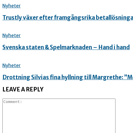
Nyheter
Trustly växer efter framgångsrika betallösning
Nyheter
Svenska staten & Spelmarknaden – Hand i hand
Nyheter
Drottning Silvias fina hyllning till Margrethe: 
LEAVE A REPLY