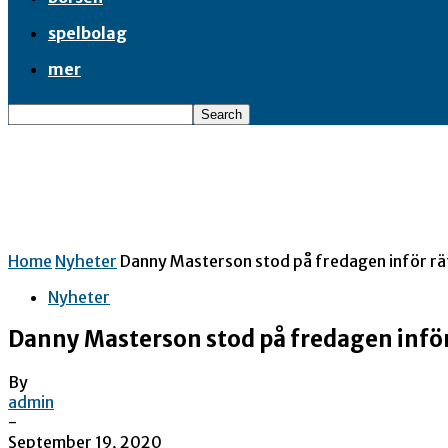
spelbolag
mer
Home
Nyheter
Danny Masterson stod på fredagen inför rät
Nyheter
Danny Masterson stod på fredagen inför 
By
admin
-
September 19, 2020