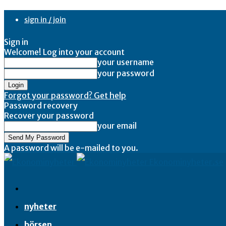
sign in / join
Sign in
Welcome! Log into your account
your username
your password
Forgot your password? Get help
Password recovery
Recover your password
your email
A password will be e-mailed to you.
Ekonominyheter.se
nyheter
börsen