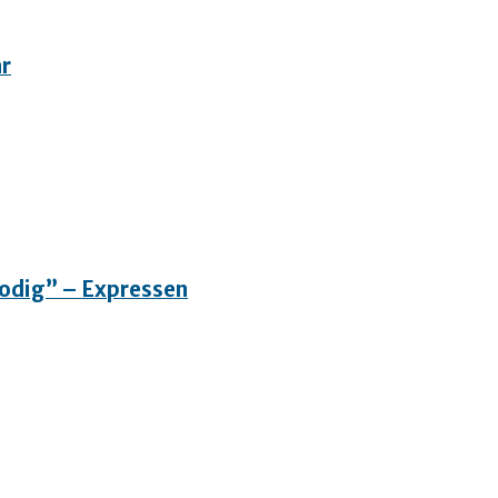
ar
”Modig” – Expressen