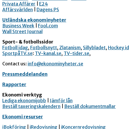
Privata Affärer
|
E24
Affärsvärlden
|
Dagens PS
Utländska ekonominyheter
Business Week
|
Fool.com
Wall Street Journal
Sport- & fotbollssidor
Fotboll idag
,
Fotbollsnytt
,
Zlatanism
,
Sillybladet
,
Hockey i
SportpåTV.se
:
TV-kanal.se
,
TV-tider.se
,
Contact us:
info@ekonominyheter.se
Pressmeddelanden
Rapporter
Ekonomi verktyg
Lediga ekonomijobb
|
Jämför lån
Beställ taxeringskalendern
|
Beställ dokumentmallar
Ekonomi resurser
iBokföring
|
iRedovisning
|
iKoncernredovisning