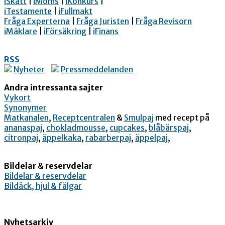
iSkatt
|
iMoms
|
iKonkurs
|
iTestamente
|
iFullmakt
Fråga Experterna
|
Fråga Juristen
|
Fråga Revisorn
iMäklare
|
iFörsäkring
|
iFinans
RSS
Nyheter
Pressmeddelanden
Andra intressanta sajter
Vykort
Synonymer
Matkanalen
,
Receptcentralen
&
Smulpaj
med recept på
ananaspaj
,
chokladmousse
,
cupcakes
,
blåbärspaj
,
citronpaj
,
äppelkaka
,
rabarberpaj
,
äppelpaj
,
Bildelar
&
reservdelar
Bildelar & reservdelar
Bildäck, hjul & fälgar
Nyhetsarkiv