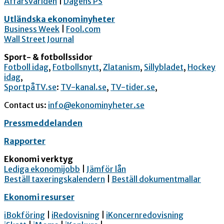
Affärsvärlden
|
Dagens PS
Utländska ekonominyheter
Business Week
|
Fool.com
Wall Street Journal
Sport- & fotbollssidor
Fotboll idag
,
Fotbollsnytt
,
Zlatanism
,
Sillybladet
,
Hockey
idag
,
SportpåTV.se
:
TV-kanal.se
,
TV-tider.se
,
Contact us:
info@ekonominyheter.se
Pressmeddelanden
Rapporter
Ekonomi verktyg
Lediga ekonomijobb
|
Jämför lån
Beställ taxeringskalendern
|
Beställ dokumentmallar
Ekonomi resurser
iBokföring
|
iRedovisning
|
iKoncernredovisning