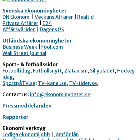
Svenska ekonominyheter
DN Ekonomi
|
Veckans Affärer
|
Realtid
Privata Affärer
|
E24
Affärsvärlden
|
Dagens PS
Utländska ekonominyheter
Business Week
|
Fool.com
Wall Street Journal
Sport- & fotbollssidor
Fotboll idag
,
Fotbollsnytt
,
Zlatanism
,
Sillybladet
,
Hockey
idag
,
SportpåTV.se
:
TV-kanal.se
,
TV-tider.se
,
Contact us:
info@ekonominyheter.se
Pressmeddelanden
Rapporter
Ekonomi verktyg
Lediga ekonomijobb
|
Jämför lån