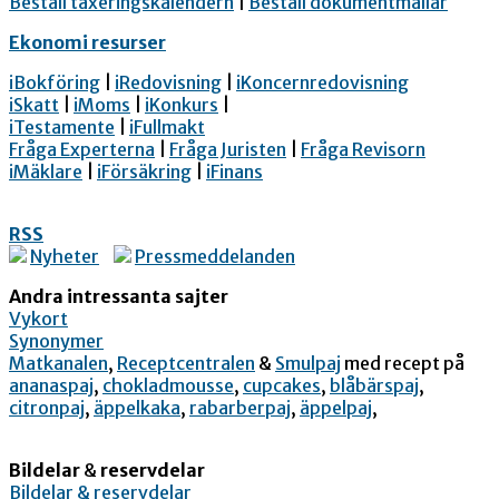
Beställ taxeringskalendern
|
Beställ dokumentmallar
Ekonomi resurser
iBokföring
|
iRedovisning
|
iKoncernredovisning
iSkatt
|
iMoms
|
iKonkurs
|
iTestamente
|
iFullmakt
Fråga Experterna
|
Fråga Juristen
|
Fråga Revisorn
iMäklare
|
iFörsäkring
|
iFinans
RSS
Nyheter
Pressmeddelanden
Andra intressanta sajter
Vykort
Synonymer
Matkanalen
,
Receptcentralen
&
Smulpaj
med recept på
ananaspaj
,
chokladmousse
,
cupcakes
,
blåbärspaj
,
citronpaj
,
äppelkaka
,
rabarberpaj
,
äppelpaj
,
Bildelar
&
reservdelar
Bildelar & reservdelar