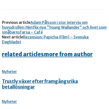
Previous article
Adam Pålsson i stor intervju om
huvudrollen i Netflix nya ”Young Wallander” och livet som
småbarnsfarsa – Café
Next article
Recension: Papicha (Film) – Svenska
Dagbladet
related articles
more from author
Nyheter
Trustly växer efter framgångsrika
betallösningar
Nyheter