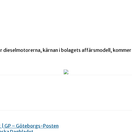
r dieselmotorerna, kärnan i bolagets affärsmodell, kommer 
t | GP – Göteborgs-Posten
venska Dagbladet