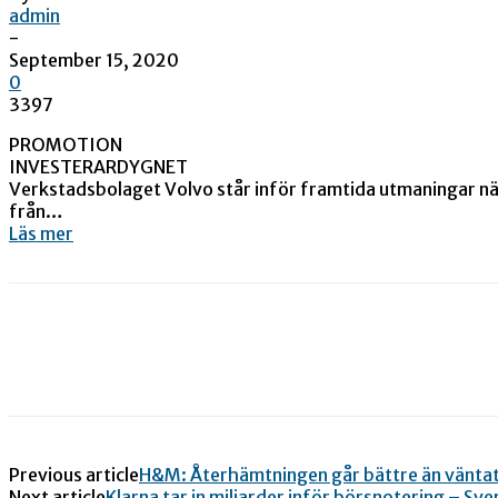
admin
-
September 15, 2020
0
3397
PROMOTION
INVESTERARDYGNET
Verkstadsbolaget Volvo står inför framtida utmaningar nä
från…
Läs mer
Previous article
H&M: Återhämtningen går bättre än vänta
Next article
Klarna tar in miljarder inför börsnotering – S