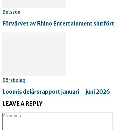
Betsson
Förvärvet av Rhino Entertainment slutfört
Börsbolag
Loomis delårsrapport januari – juni 2026
LEAVE A REPLY