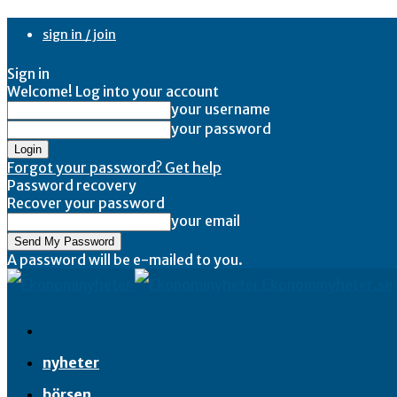
sign in / join
Sign in
Welcome! Log into your account
your username
your password
Forgot your password? Get help
Password recovery
Recover your password
your email
A password will be e-mailed to you.
Ekonominyheter.se
nyheter
börsen