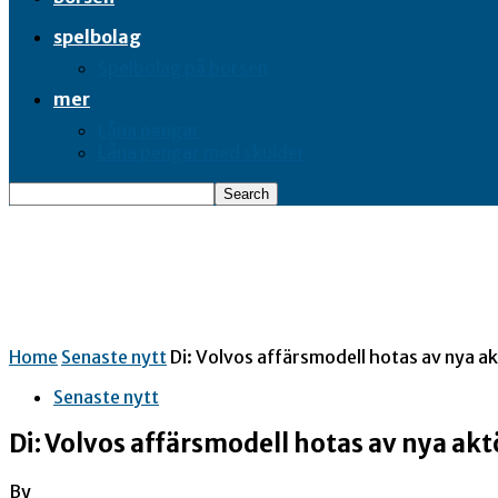
spelbolag
Spelbolag på börsen
mer
Låna pengar
Låna pengar med skulder
Home
Senaste nytt
Di: Volvos affärsmodell hotas av nya a
Senaste nytt
Di: Volvos affärsmodell hotas av nya ak
By