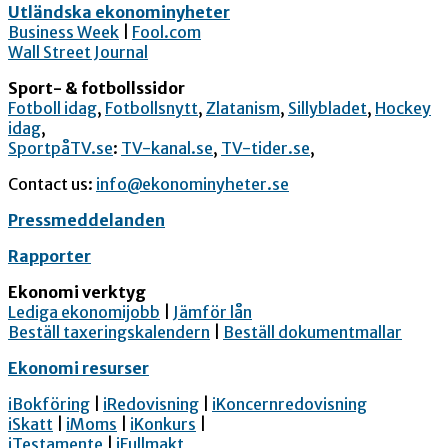
Utländska ekonominyheter
Business Week
|
Fool.com
Wall Street Journal
Sport- & fotbollssidor
Fotboll idag
,
Fotbollsnytt
,
Zlatanism
,
Sillybladet
,
Hockey
idag
,
SportpåTV.se
:
TV-kanal.se
,
TV-tider.se
,
Contact us:
info@ekonominyheter.se
Pressmeddelanden
Rapporter
Ekonomi verktyg
Lediga ekonomijobb
|
Jämför lån
Beställ taxeringskalendern
|
Beställ dokumentmallar
Ekonomi resurser
iBokföring
|
iRedovisning
|
iKoncernredovisning
iSkatt
|
iMoms
|
iKonkurs
|
iTestamente
|
iFullmakt