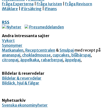
Fråga Experterna
|
Fråga Juristen
|
Fråga Revisorn
iMäklare
|
iFörsäkring
|
iFinans
RSS
Nyheter
Pressmeddelanden
Andra intressanta sajter
Vykort
Synonymer
Matkanalen
,
Receptcentralen
&
Smulpaj
med recept på
ananaspaj
,
chokladmousse
,
cupcakes
,
blåbärspaj
,
citronpaj
,
äppelkaka
,
rabarberpaj
,
äppelpaj
,
Bildelar
&
reservdelar
Bildelar & reservdelar
Bildäck, hjul & fälgar
Nyhetsarkiv
Svenska ekonominyheter