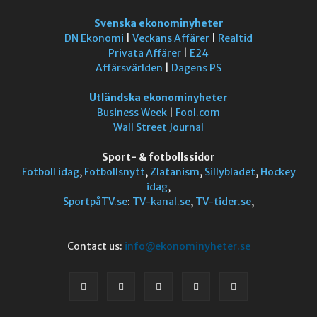
Svenska ekonominyheter
DN Ekonomi
|
Veckans Affärer
|
Realtid
Privata Affärer
|
E24
Affärsvärlden
|
Dagens PS
Utländska ekonominyheter
Business Week
|
Fool.com
Wall Street Journal
Sport- & fotbollssidor
Fotboll idag
,
Fotbollsnytt
,
Zlatanism
,
Sillybladet
,
Hockey
idag
,
SportpåTV.se
:
TV-kanal.se
,
TV-tider.se
,
Contact us:
info@ekonominyheter.se