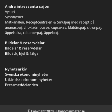
Andra intressanta sajter
Vykort
Synonymer
Matkanalen
,
Receptcentralen
&
Smulpaj
med recept på
ananaspaj
,
chokladmousse
,
cupcakes
,
blåbärspaj
,
citronpaj
,
äppelkaka
,
rabarberpaj
,
äppelpaj
,
Bildelar
&
reservdelar
Bildelar & reservdelar
Bildäck, hjul & fälgar
Nyhetsarkiv
Svenska ekonominyheter
Utländska ekonominyheter
Pressmeddelanden
© Copyright 2020 - Ekonominyheter.se