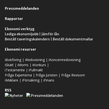
Pressmeddelanden
Rapporter
Ekonomi verktyg
Lediga ekonomijobb
|
Jämför lån
Beställ taxeringskalendern
|
Beställ dokumentmallar
Ekonomi resurser
iBokföring
|
iRedovisning
|
iKoncernredovisning
iSkatt
|
iMoms
|
iKonkurs
|
iTestamente
|
iFullmakt
Fråga Experterna
|
Fråga Juristen
|
Fråga Revisorn
iMäklare
|
iFörsäkring
|
iFinans
RSS
Nyheter
Pressmeddelanden