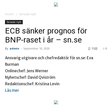
Home
Senaste nytt
Senaste nytt
ECB sänker prognos för
BNP-raset i år – sn.se
By
admin
-
September 10, 2020
1122
0
Ansvarig utgivare och chefredaktör för sn.se: Eva
Burman
Onlinechef: Jens Werner
Nyhetschef: David Qviström
Redaktionschef: Kristina Levin
Läs mer