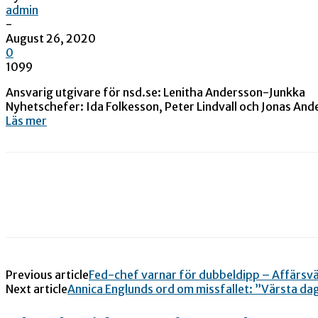
admin
-
August 26, 2020
0
1099
Ansvarig utgivare för nsd.se: Lenitha Andersson-Junkka
Nyhetschefer: Ida Folkesson, Peter Lindvall och Jonas And
Läs mer
Previous article
Fed-chef varnar för dubbeldipp – Affärsv
Next article
Annica Englunds ord om missfallet: ”Värsta da