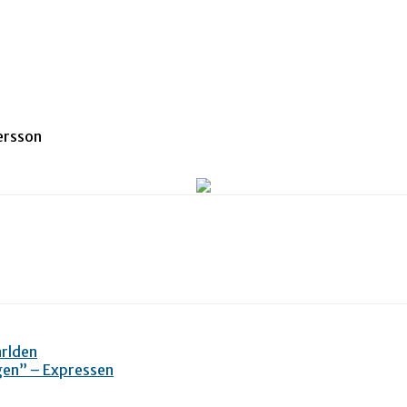
ersson
ärlden
gen” – Expressen