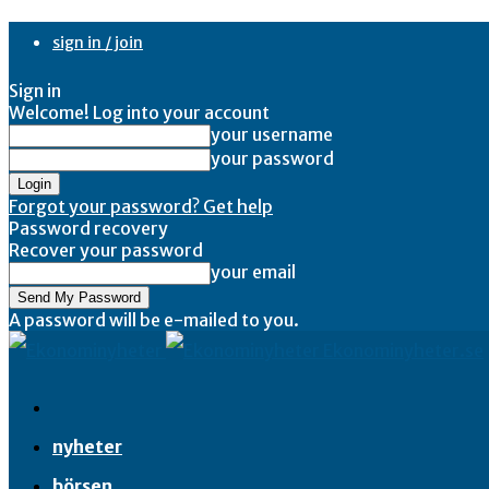
sign in / join
Sign in
Welcome! Log into your account
your username
your password
Forgot your password? Get help
Password recovery
Recover your password
your email
A password will be e-mailed to you.
Ekonominyheter.se
nyheter
börsen