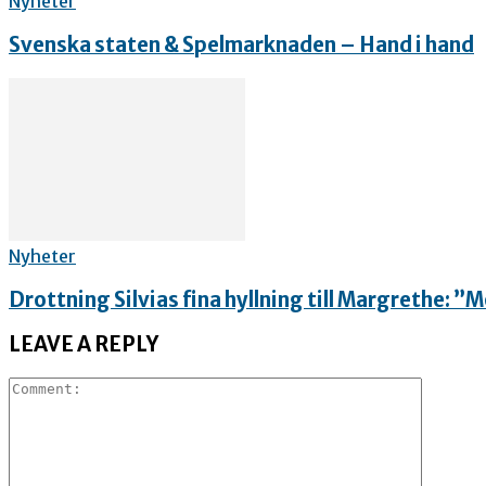
Nyheter
Svenska staten & Spelmarknaden – Hand i hand
Nyheter
Drottning Silvias fina hyllning till Margrethe: 
LEAVE A REPLY