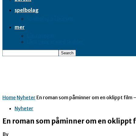
spelbolag
Spelbolag på börsen
mer
Låna pengar
Låna pengar med skulder
Home
Nyheter
En roman som påminner om en oklippt film 
Nyheter
En roman som påminner om en oklippt f
By