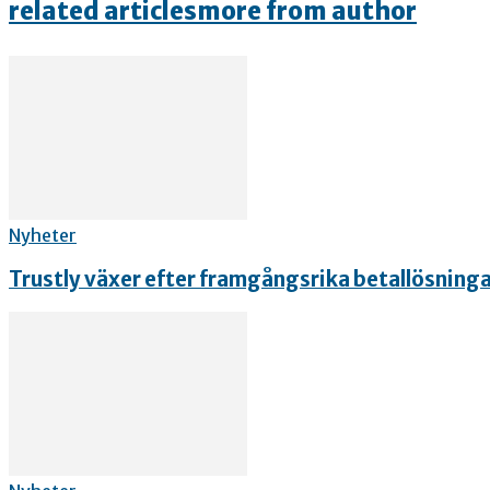
related articles
more from author
Nyheter
Trustly växer efter framgångsrika betallösning