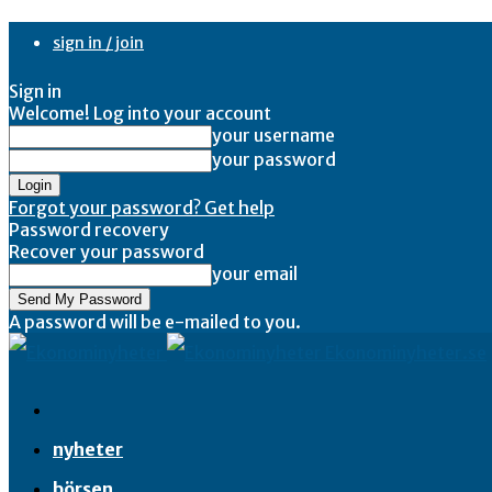
sign in / join
Sign in
Welcome! Log into your account
your username
your password
Forgot your password? Get help
Password recovery
Recover your password
your email
A password will be e-mailed to you.
Ekonominyheter.se
nyheter
börsen