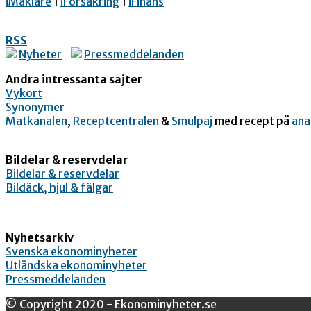
iMäklare
|
iFörsäkring
|
iFinans
RSS
Nyheter
Pressmeddelanden
Andra intressanta sajter
Vykort
Synonymer
Matkanalen
,
Receptcentralen
&
Smulpaj
med recept på
ana
Bildelar
&
reservdelar
Bildelar & reservdelar
Bildäck, hjul & fälgar
Nyhetsarkiv
Svenska ekonominyheter
Utländska ekonominyheter
Pressmeddelanden
© Copyright 2020 - Ekonominyheter.se