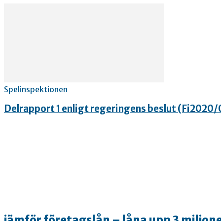
Spelinspektionen
Delrapport 1 enligt regeringens beslut (Fi2020
jämför företagslån – låna upp 3 miljone