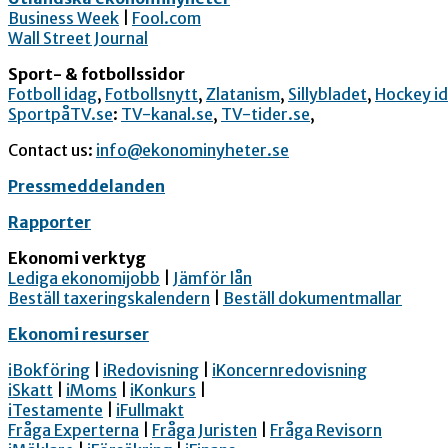
Business Week
|
Fool.com
Wall Street Journal
Sport- & fotbollssidor
Fotboll idag
,
Fotbollsnytt
,
Zlatanism
,
Sillybladet
,
Hockey i
SportpåTV.se
:
TV-kanal.se
,
TV-tider.se
,
Contact us:
info@ekonominyheter.se
Pressmeddelanden
Rapporter
Ekonomi verktyg
Lediga ekonomijobb
|
Jämför lån
Beställ taxeringskalendern
|
Beställ dokumentmallar
Ekonomi resurser
iBokföring
|
iRedovisning
|
iKoncernredovisning
iSkatt
|
iMoms
|
iKonkurs
|
iTestamente
|
iFullmakt
Fråga Experterna
|
Fråga Juristen
|
Fråga Revisorn