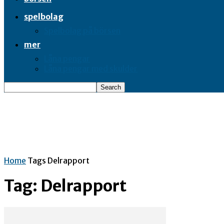
spelbolag
Spelbolag på börsen
mer
Låna pengar
Låna pengar med skulder
Home
Tags
Delrapport
Tag: Delrapport