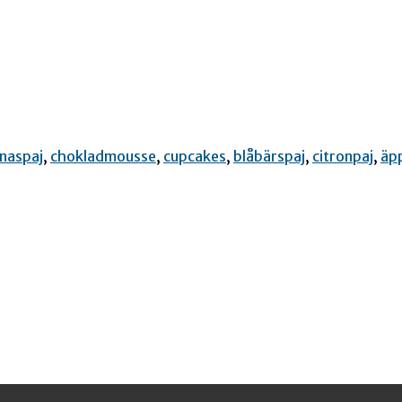
naspaj
,
chokladmousse
,
cupcakes
,
blåbärspaj
,
citronpaj
,
äp