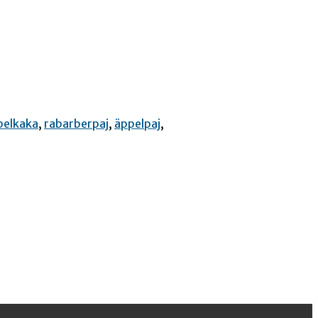
pelkaka
,
rabarberpaj
,
äppelpaj
,