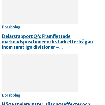
Börsbolag
Delårsrapport Q4: Framflyttade
marknadspositioner och stark efterfrågan
inom samtliga divisioner –...
Börsbolag
Höga spelarvinster, säsongseffekter och