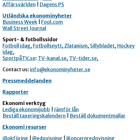
Affärsvärlden
|
Dagens PS
Utländska ekonominyheter
Business Week
|
Fool.com
Wall Street Journal
Sport- & fotbollssidor
Fotboll idag
,
Fotbollsnytt
,
Zlatanism
,
Sillybladet
,
Hockey
idag
,
SportpåTV.se
:
TV-kanal.se
,
TV-tider.se
,
Contact us:
info@ekonominyheter.se
Pressmeddelanden
Rapporter
Ekonomi verktyg
Lediga ekonomijobb
|
Jämför lån
Beställ taxeringskalendern
|
Beställ dokumentmallar
Ekonomi resurser
iBokföring
|
iRedovisning
|
iKoncernredovisning