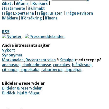
iSkatt
|
iMoms
|
iKonkurs
|
iTestamente
|
iFullmakt
Fråga Experterna
|
Fråga Juristen
|
Fråga Revisorn
iMäklare
|
iFörsäkring
|
iFinans
RSS
Nyheter
Pressmeddelanden
Andra intressanta sajter
Vykort
Synonymer
Matkanalen
,
Receptcentralen
&
Smulpaj
med recept på
ananaspaj
,
chokladmousse
,
cupcakes
,
blåbärspaj
,
citronpaj
,
äppelkaka
,
rabarberpaj
,
äppelpaj
,
Bildelar
&
reservdelar
Bildelar & reservdelar
Bildäck, hjul & fälgar