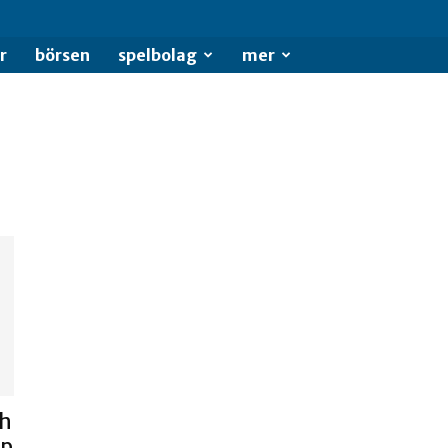
se
r
börsen
spelbolag
mer
ch
lp