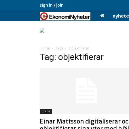
sign in / join
Ekonominyheter.
nyhete
Home
Tags
Objektifierar
Tag: objektifierar
Cision
Einar Mattsson digitaliserar o
objektifierar sina ytor med hjä