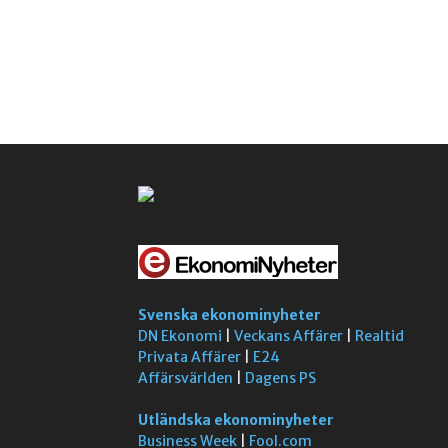
Svenska ekonominyheter
DN Ekonomi
|
Veckans Affärer
|
Realtid
Privata Affärer
|
E24
Affärsvärlden
|
Dagens PS
Utländska ekonominyheter
Business Week
|
Fool.com