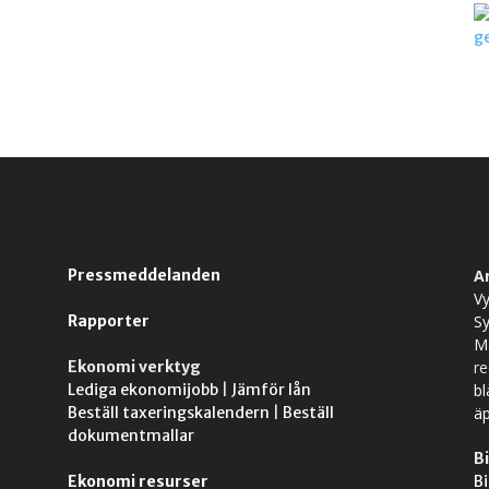
Pressmeddelanden
A
Vy
Rapporter
S
M
Ekonomi verktyg
r
Lediga ekonomijobb
|
Jämför lån
bl
Beställ taxeringskalendern
|
Beställ
äp
dokumentmallar
Bi
Ekonomi resurser
Bi