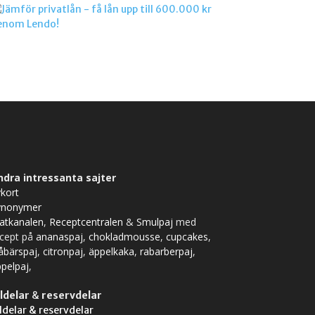
ndra intressanta sajter
kort
ynonymer
atkanalen
,
Receptcentralen
&
Smulpaj
med
ecept på
ananaspaj
,
chokladmousse
,
cupcakes
,
åbärspaj
,
citronpaj
,
äppelkaka
,
rabarberpaj
,
pelpaj
,
ldelar
&
reservdelar
ldelar & reservdelar