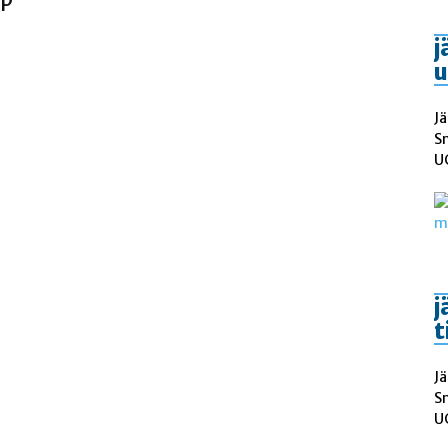
j
u
Jä
S
UC
j
t
Jä
S
UC