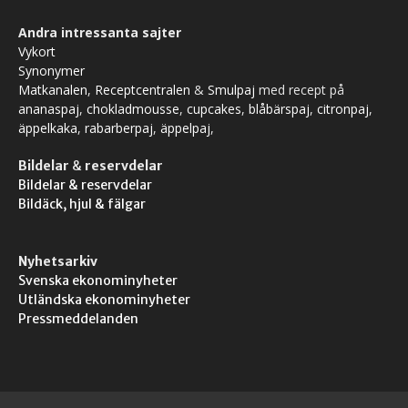
Andra intressanta sajter
Vykort
Synonymer
Matkanalen
,
Receptcentralen
&
Smulpaj
med recept på
ananaspaj
,
chokladmousse
,
cupcakes
,
blåbärspaj
,
citronpaj
,
äppelkaka
,
rabarberpaj
,
äppelpaj
,
Bildelar
&
reservdelar
Bildelar & reservdelar
Bildäck, hjul & fälgar
Nyhetsarkiv
Svenska ekonominyheter
Utländska ekonominyheter
Pressmeddelanden