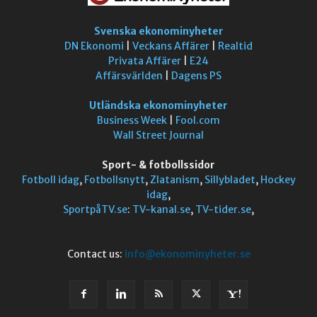
Svenska ekonominyheter
DN Ekonomi
|
Veckans Affärer
|
Realtid
Privata Affärer
|
E24
Affärsvärlden
|
Dagens PS
Utländska ekonominyheter
Business Week
|
Fool.com
Wall Street Journal
Sport- & fotbollssidor
Fotboll idag
,
Fotbollsnytt
,
Zlatanism
,
Sillybladet
,
Hockey
idag
,
SportpåTV.se
:
TV-kanal.se
,
TV-tider.se
,
Contact us:
info@ekonominyheter.se