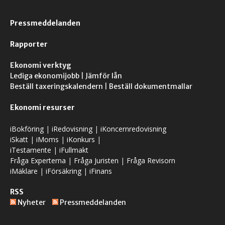
Pressmeddelanden
Rapporter
Ekonomi verktyg
Lediga ekonomijobb
|
Jämför lån
Beställ taxeringskalendern
|
Beställ dokumentmallar
Ekonomi resurser
iBokföring
|
iRedovisning
|
iKoncernredovisning
iSkatt
|
iMoms
|
iKonkurs
|
iTestamente
|
iFullmakt
Fråga Experterna
|
Fråga Juristen
|
Fråga Revisorn
iMäklare
|
iFörsäkring
|
iFinans
RSS
Nyheter
Pressmeddelanden