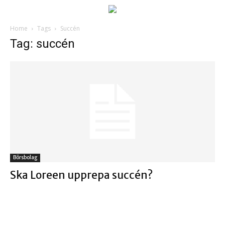
Home
Tags
Succén
Tag: succén
Börsbolag
Ska Loreen upprepa succén?