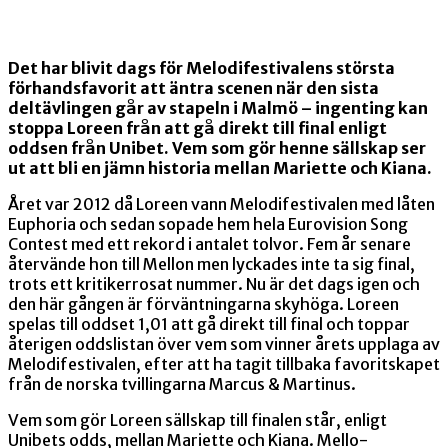
Det har blivit dags för Melodifestivalens största
förhandsfavorit att äntra scenen när den sista
deltävlingen går av stapeln i Malmö – ingenting kan
stoppa Loreen från att gå direkt till final enligt
oddsen från Unibet. Vem som gör henne sällskap ser
ut att bli en jämn historia mellan Mariette och Kiana.
Året var 2012 då Loreen vann Melodifestivalen med låten
Euphoria och sedan sopade hem hela Eurovision Song
Contest med ett rekord i antalet tolvor. Fem år senare
återvände hon till Mellon men lyckades inte ta sig final,
trots ett kritikerrosat nummer. Nu är det dags igen och
den här gången är förväntningarna skyhöga. Loreen
spelas till oddset 1,01 att gå direkt till final och toppar
återigen oddslistan över vem som vinner årets upplaga av
Melodifestivalen, efter att ha tagit tillbaka favoritskapet
från de norska tvillingarna Marcus & Martinus.
Vem som gör Loreen sällskap till finalen står, enligt
Unibets odds, mellan Mariette och Kiana. Mello-