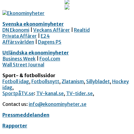
Svenska ekonominyheter
DN Ekonomi
|
Veckans Affärer
|
Realtid
Privata Affärer
|
E24
Affärsvärlden
|
Dagens PS
Utländska ekonominyheter
Business Week
|
Fool.com
Wall Street Journal
Sport- & fotbollssidor
Fotboll idag
,
Fotbollsnytt
,
Zlatanism
,
Sillybladet
,
Hockey
idag
,
SportpåTV.se
:
TV-kanal.se
,
TV-tider.se
,
Contact us:
info@ekonominyheter.se
Pressmeddelanden
Rapporter