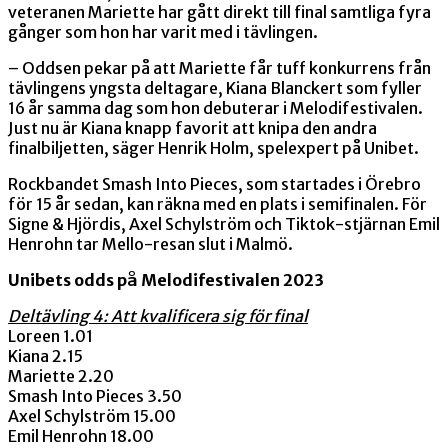
veteranen Mariette har gått direkt till final samtliga fyra
gånger som hon har varit med i tävlingen.
– Oddsen pekar på att Mariette får tuff konkurrens från
tävlingens yngsta deltagare, Kiana Blanckert som fyller
16 år samma dag som hon debuterar i Melodifestivalen.
Just nu är Kiana knapp favorit att knipa den andra
finalbiljetten, säger Henrik Holm, spelexpert på Unibet.
Rockbandet Smash Into Pieces, som startades i Örebro
för 15 år sedan, kan räkna med en plats i semifinalen. För
Signe & Hjördis, Axel Schylström och Tiktok-stjärnan Emil
Henrohn tar Mello-resan slut i Malmö.
Unibets odds på Melodifestivalen 2023
Deltävling 4: Att kvalificera sig för final
Loreen 1.01
Kiana 2.15
Mariette 2.20
Smash Into Pieces 3.50
Axel Schylström 15.00
Emil Henrohn 18.00