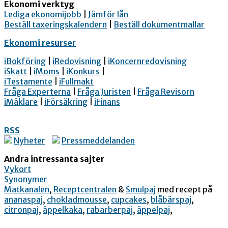
Ekonomi verktyg
Lediga ekonomijobb
|
Jämför lån
Beställ taxeringskalendern
|
Beställ dokumentmallar
Ekonomi resurser
iBokföring
|
iRedovisning
|
iKoncernredovisning
iSkatt
|
iMoms
|
iKonkurs
|
iTestamente
|
iFullmakt
Fråga Experterna
|
Fråga Juristen
|
Fråga Revisorn
iMäklare
|
iFörsäkring
|
iFinans
RSS
Nyheter
Pressmeddelanden
Andra intressanta sajter
Vykort
Synonymer
Matkanalen
,
Receptcentralen
&
Smulpaj
med recept på
ananaspaj
,
chokladmousse
,
cupcakes
,
blåbärspaj
,
citronpaj
,
äppelkaka
,
rabarberpaj
,
äppelpaj
,