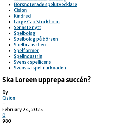
Börsnoterade spelutvecklare
Cision
Kindred
Large Cap Stockholm
Senaste nytt
Spelbolag
Spelbolag på börsen
Spelbranschen
Spelformer
Spelindustrin
Svensk spellicens
Svenska spelmarknaden
Ska Loreen upprepa succén?
By
Cision
-
February 24, 2023
0
980