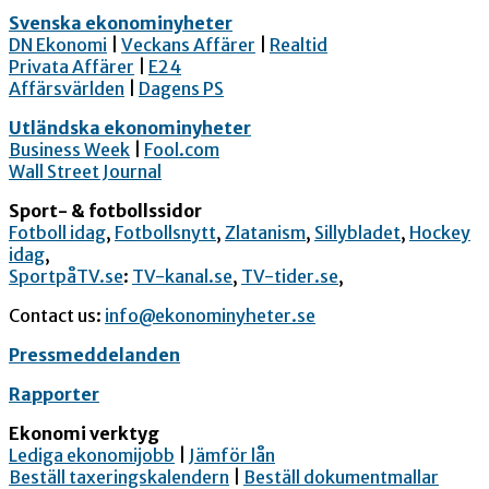
Svenska ekonominyheter
DN Ekonomi
|
Veckans Affärer
|
Realtid
Privata Affärer
|
E24
Affärsvärlden
|
Dagens PS
Utländska ekonominyheter
Business Week
|
Fool.com
Wall Street Journal
Sport- & fotbollssidor
Fotboll idag
,
Fotbollsnytt
,
Zlatanism
,
Sillybladet
,
Hockey
idag
,
SportpåTV.se
:
TV-kanal.se
,
TV-tider.se
,
Contact us:
info@ekonominyheter.se
Pressmeddelanden
Rapporter
Ekonomi verktyg
Lediga ekonomijobb
|
Jämför lån
Beställ taxeringskalendern
|
Beställ dokumentmallar