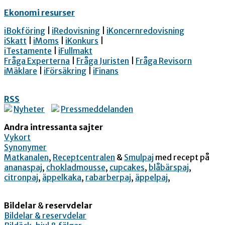
Ekonomi resurser
iBokföring
|
iRedovisning
|
iKoncernredovisning
iSkatt
|
iMoms
|
iKonkurs
|
iTestamente
|
iFullmakt
Fråga Experterna
|
Fråga Juristen
|
Fråga Revisorn
iMäklare
|
iFörsäkring
|
iFinans
RSS
Nyheter
Pressmeddelanden
Andra intressanta sajter
Vykort
Synonymer
Matkanalen
,
Receptcentralen
&
Smulpaj
med recept på
ananaspaj
,
chokladmousse
,
cupcakes
,
blåbärspaj
,
citronpaj
,
äppelkaka
,
rabarberpaj
,
äppelpaj
,
Bildelar
&
reservdelar
Bildelar & reservdelar