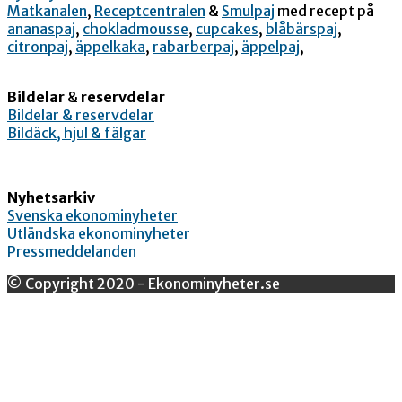
Matkanalen
,
Receptcentralen
&
Smulpaj
med recept på
ananaspaj
,
chokladmousse
,
cupcakes
,
blåbärspaj
,
citronpaj
,
äppelkaka
,
rabarberpaj
,
äppelpaj
,
Bildelar
&
reservdelar
Bildelar & reservdelar
Bildäck, hjul & fälgar
Nyhetsarkiv
Svenska ekonominyheter
Utländska ekonominyheter
Pressmeddelanden
© Copyright 2020 - Ekonominyheter.se