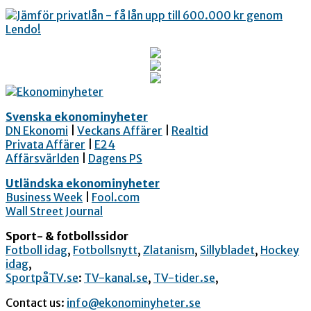
Svenska ekonominyheter
DN Ekonomi
|
Veckans Affärer
|
Realtid
Privata Affärer
|
E24
Affärsvärlden
|
Dagens PS
Utländska ekonominyheter
Business Week
|
Fool.com
Wall Street Journal
Sport- & fotbollssidor
Fotboll idag
,
Fotbollsnytt
,
Zlatanism
,
Sillybladet
,
Hockey
idag
,
SportpåTV.se
:
TV-kanal.se
,
TV-tider.se
,
Contact us:
info@ekonominyheter.se