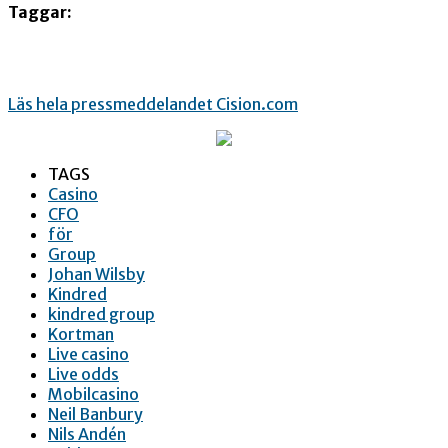
Taggar:
Läs hela pressmeddelandet Cision.com
TAGS
Casino
CFO
för
Group
Johan Wilsby
Kindred
kindred group
Kortman
Live casino
Live odds
Mobilcasino
Neil Banbury
Nils Andén