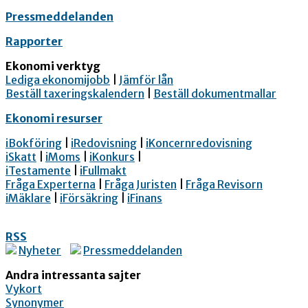
Pressmeddelanden
Rapporter
Ekonomi verktyg
Lediga ekonomijobb
|
Jämför lån
Beställ taxeringskalendern
|
Beställ dokumentmallar
Ekonomi resurser
iBokföring
|
iRedovisning
|
iKoncernredovisning
iSkatt
|
iMoms
|
iKonkurs
|
iTestamente
|
iFullmakt
Fråga Experterna
|
Fråga Juristen
|
Fråga Revisorn
iMäklare
|
iFörsäkring
|
iFinans
RSS
Nyheter
Pressmeddelanden
Andra intressanta sajter
Vykort
Synonymer