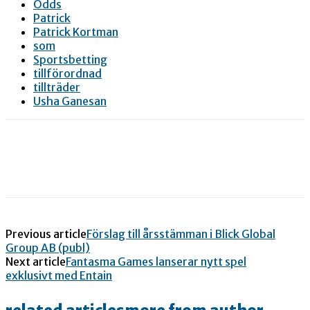
Odds
Patrick
Patrick Kortman
som
Sportsbetting
tillförordnad
tillträder
Usha Ganesan
Previous article
Förslag till årsstämman i Blick Global
Group AB (publ)
Next article
Fantasma Games lanserar nytt spel
exklusivt med Entain