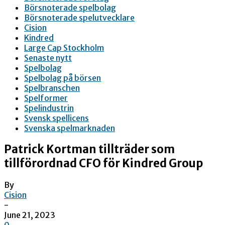
Börsnoterade spelbolag
Börsnoterade spelutvecklare
Cision
Kindred
Large Cap Stockholm
Senaste nytt
Spelbolag
Spelbolag på börsen
Spelbranschen
Spelformer
Spelindustrin
Svensk spellicens
Svenska spelmarknaden
Patrick Kortman tillträder som
tillförordnad CFO för Kindred Group
By
Cision
-
June 21, 2023
0