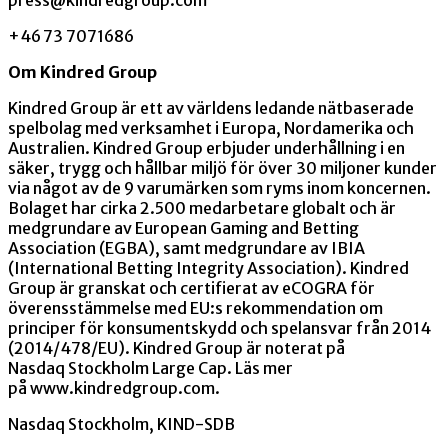
+46
73 7071686
Om Kindred Group
Kindred Group är ett av världens ledande nätbaserade
spelbolag med verksamhet i Europa, Nordamerika och
Australien. Kindred Group erbjuder underhållning i en
säker, trygg och hållbar miljö för över 30 miljoner kunder
via något av de 9 varumärken som ryms inom koncernen.
Bolaget har cirka 2.500 medarbetare globalt och är
medgrundare av European Gaming and Betting
Association (EGBA), samt medgrundare av IBIA
(International Betting Integrity Association). Kindred
Group är granskat och certifierat av eCOGRA för
överensstämmelse med EU:s rekommendation om
principer för konsumentskydd och spelansvar från 2014
(2014/478/EU). Kindred Group är noterat på
Nasdaq Stockholm Large Cap. Läs mer
på
www.kindredgroup.com
.
Nasdaq Stockholm, KIND-SDB