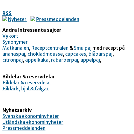
RSS
Nyheter
Pressmeddelanden
Andra intressanta sajter
Vykort
Synonymer
Matkanalen
,
Receptcentralen
&
Smulpaj
med recept på
ananaspaj
,
chokladmousse
,
cupcakes
,
blåbärspaj
,
citronpaj
,
äppelkaka
,
rabarberpaj
,
äppelpaj
,
Bildelar
&
reservdelar
Bildelar & reservdelar
Bildäck, hjul & fälgar
Nyhetsarkiv
Svenska ekonominyheter
Utländska ekonominyheter
Pressmeddelanden