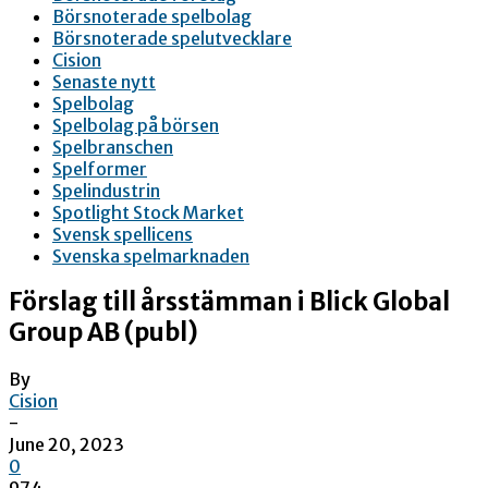
Börsnoterade spelbolag
Börsnoterade spelutvecklare
Cision
Senaste nytt
Spelbolag
Spelbolag på börsen
Spelbranschen
Spelformer
Spelindustrin
Spotlight Stock Market
Svensk spellicens
Svenska spelmarknaden
Förslag till årsstämman i Blick Global
Group AB (publ)
By
Cision
-
June 20, 2023
0
974