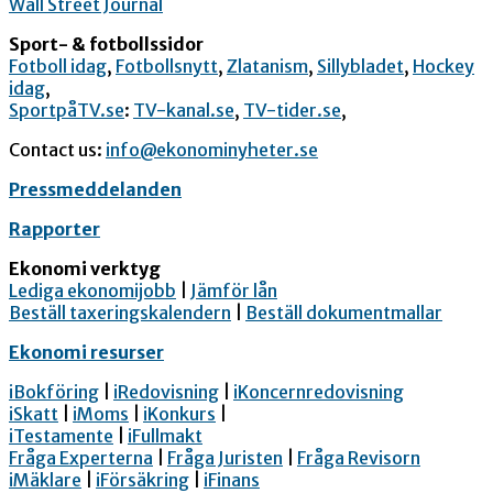
Wall Street Journal
Sport- & fotbollssidor
Fotboll idag
,
Fotbollsnytt
,
Zlatanism
,
Sillybladet
,
Hockey
idag
,
SportpåTV.se
:
TV-kanal.se
,
TV-tider.se
,
Contact us:
info@ekonominyheter.se
Pressmeddelanden
Rapporter
Ekonomi verktyg
Lediga ekonomijobb
|
Jämför lån
Beställ taxeringskalendern
|
Beställ dokumentmallar
Ekonomi resurser
iBokföring
|
iRedovisning
|
iKoncernredovisning
iSkatt
|
iMoms
|
iKonkurs
|
iTestamente
|
iFullmakt
Fråga Experterna
|
Fråga Juristen
|
Fråga Revisorn
iMäklare
|
iFörsäkring
|
iFinans