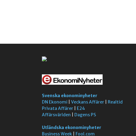
Svenska ekonominyheter
DN Ekonomi
|
Veckans Affärer
|
Realtid
Privata Affärer
|
E24
Affärsvärlden
|
Dagens PS
Utländska ekonominyheter
Business Week
|
Fool.com