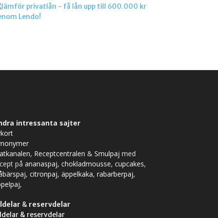
ndra intressanta sajter
kort
ynonymer
atkanalen
,
Receptcentralen
&
Smulpaj
med
ecept på
ananaspaj
,
chokladmousse
,
cupcakes
,
åbärspaj
,
citronpaj
,
äppelkaka
,
rabarberpaj
,
pelpaj
,
ldelar
&
reservdelar
ldelar & reservdelar