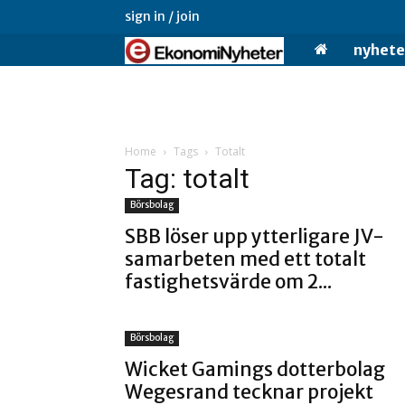
sign in / join
Ekonominyheter.
nyhete
Home
Tags
Totalt
Tag: totalt
Börsbolag
SBB löser upp ytterligare JV-
samarbeten med ett totalt
fastighetsvärde om 2...
Börsbolag
Wicket Gamings dotterbolag
Wegesrand tecknar projekt