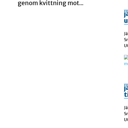
genom kvittning mot...
j
u
Jä
S
UC
j
t
Jä
S
UC