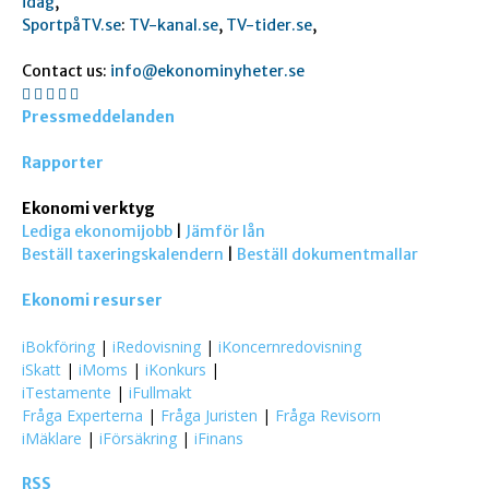
idag
,
SportpåTV.se
:
TV-kanal.se
,
TV-tider.se
,
Contact us:
info@ekonominyheter.se
Pressmeddelanden
Rapporter
Ekonomi verktyg
Lediga ekonomijobb
|
Jämför lån
Beställ taxeringskalendern
|
Beställ dokumentmallar
Ekonomi resurser
iBokföring
|
iRedovisning
|
iKoncernredovisning
iSkatt
|
iMoms
|
iKonkurs
|
iTestamente
|
iFullmakt
Fråga Experterna
|
Fråga Juristen
|
Fråga Revisorn
iMäklare
|
iFörsäkring
|
iFinans
RSS