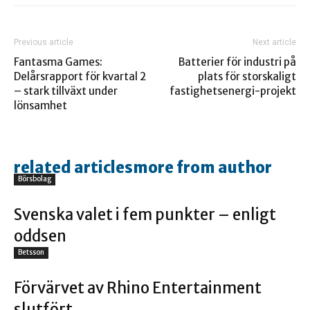
Previous article
Next article
Fantasma Games:
Batterier för industri på
Delårsrapport för kvartal 2
plats för storskaligt
– stark tillväxt under
fastighetsenergi-projekt
lönsamhet
related articles
more from author
Börsbolag
Svenska valet i fem punkter – enligt
oddsen
Betsson
Förvärvet av Rhino Entertainment
slutfört