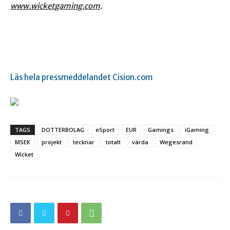
www.wicketgaming.com
.
Läs hela pressmeddelandet Cision.com
TAGS
DOTTERBOLAG
eSport
EUR
Gamings
iGaming
MSEK
projekt
tecknar
totalt
värda
Wegesrand
Wicket