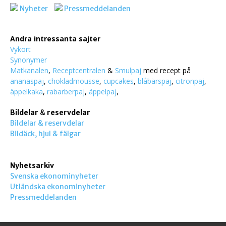
Nyheter
Pressmeddelanden
Andra intressanta sajter
Vykort
Synonymer
Matkanalen
,
Receptcentralen
&
Smulpaj
med recept på
ananaspaj
,
chokladmousse
,
cupcakes
,
blåbärspaj
,
citronpaj
,
äppelkaka
,
rabarberpaj
,
äppelpaj
,
Bildelar
&
reservdelar
Bildelar & reservdelar
Bildäck, hjul & fälgar
Nyhetsarkiv
Svenska ekonominyheter
Utländska ekonominyheter
Pressmeddelanden