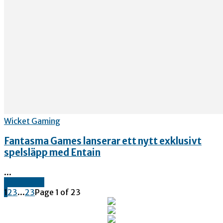
Wicket Gaming
Fantasma Games lanserar ett nytt exklusivt
spelsläpp med Entain
...
Read more
1
2
3
...
23
Page 1 of 23