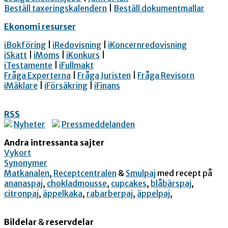
Beställ taxeringskalendern
|
Beställ dokumentmallar
Ekonomi resurser
iBokföring
|
iRedovisning
|
iKoncernredovisning
iSkatt
|
iMoms
|
iKonkurs
|
iTestamente
|
iFullmakt
Fråga Experterna
|
Fråga Juristen
|
Fråga Revisorn
iMäklare
|
iFörsäkring
|
iFinans
RSS
Nyheter
Pressmeddelanden
Andra intressanta sajter
Vykort
Synonymer
Matkanalen
,
Receptcentralen
&
Smulpaj
med recept på
ananaspaj
,
chokladmousse
,
cupcakes
,
blåbärspaj
,
citronpaj
,
äppelkaka
,
rabarberpaj
,
äppelpaj
,
Bildelar
&
reservdelar