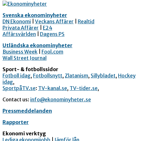
Svenska ekonominyheter
DN Ekonomi
|
Veckans Affärer
|
Realtid
Privata Affärer
|
E24
Affärsvärlden
|
Dagens PS
Utländska ekonominyheter
Business Week
|
Fool.com
Wall Street Journal
Sport- & fotbollssidor
Fotboll idag
,
Fotbollsnytt
,
Zlatanism
,
Sillybladet
,
Hockey
idag
,
SportpåTV.se
:
TV-kanal.se
,
TV-tider.se
,
Contact us:
info@ekonominyheter.se
Pressmeddelanden
Rapporter
Ekonomi verktyg
Lediga ekonomijobb
|
Jämför lån