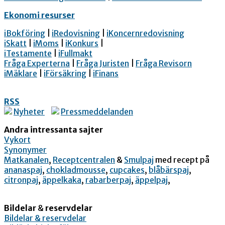
Ekonomi resurser
iBokföring
|
iRedovisning
|
iKoncernredovisning
iSkatt
|
iMoms
|
iKonkurs
|
iTestamente
|
iFullmakt
Fråga Experterna
|
Fråga Juristen
|
Fråga Revisorn
iMäklare
|
iFörsäkring
|
iFinans
RSS
Nyheter
Pressmeddelanden
Andra intressanta sajter
Vykort
Synonymer
Matkanalen
,
Receptcentralen
&
Smulpaj
med recept på
ananaspaj
,
chokladmousse
,
cupcakes
,
blåbärspaj
,
citronpaj
,
äppelkaka
,
rabarberpaj
,
äppelpaj
,
Bildelar
&
reservdelar
Bildelar & reservdelar