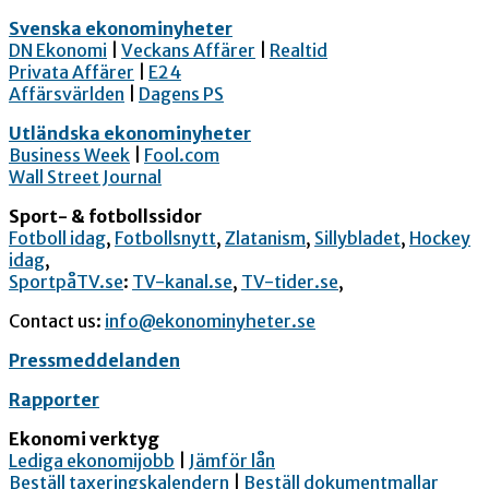
Svenska ekonominyheter
DN Ekonomi
|
Veckans Affärer
|
Realtid
Privata Affärer
|
E24
Affärsvärlden
|
Dagens PS
Utländska ekonominyheter
Business Week
|
Fool.com
Wall Street Journal
Sport- & fotbollssidor
Fotboll idag
,
Fotbollsnytt
,
Zlatanism
,
Sillybladet
,
Hockey
idag
,
SportpåTV.se
:
TV-kanal.se
,
TV-tider.se
,
Contact us:
info@ekonominyheter.se
Pressmeddelanden
Rapporter
Ekonomi verktyg
Lediga ekonomijobb
|
Jämför lån
Beställ taxeringskalendern
|
Beställ dokumentmallar