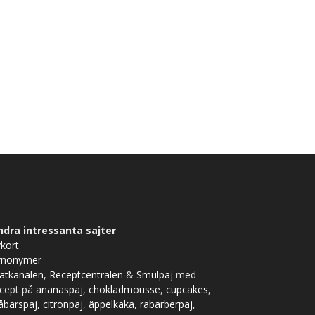
ndra intressanta sajter
kort
ynonymer
atkanalen
,
Receptcentralen
&
Smulpaj
med
ecept på
ananaspaj
,
chokladmousse
,
cupcakes
,
åbärspaj
,
citronpaj
,
äppelkaka
,
rabarberpaj
,