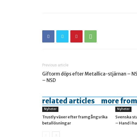
Previous article
Giftorm döps efter Metallica-stjärnan – N
– NSD
related articles
more from
Nyheter
Nyheter
Trustly växer efter framgångsrika
Svenska st
betallösningar
– Hand i h