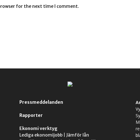
browser for the next time I comment.
Pressmeddelanden
A
Vy
Rapporter
S
M
Ekonomi verktyg
r
Lediga ekonomijobb
|
Jämför lån
bl