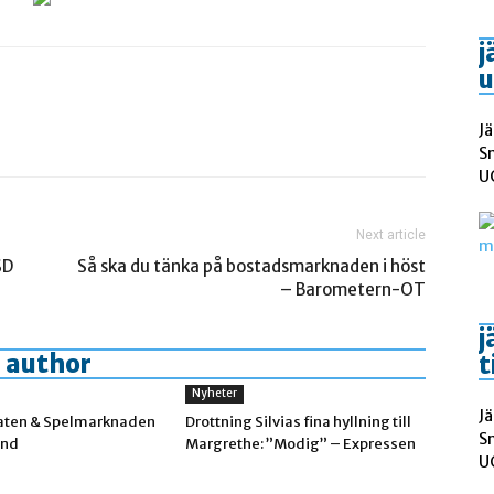
j
u
Jä
S
UC
Next article
SD
Så ska du tänka på bostadsmarknaden i höst
– Barometern-OT
j
 author
t
Nyheter
Jä
aten & Spelmarknaden
Drottning Silvias fina hyllning till
S
and
Margrethe: ”Modig” – Expressen
UC