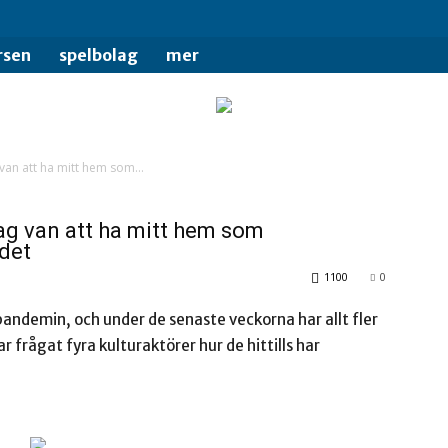
rsen
spelbolag
mer
 van att ha mitt hem som...
jag van att ha mitt hem som
adet
1100
0
pandemin, och under de senaste veckorna har allt fler
r frågat fyra kulturaktörer hur de hittills har