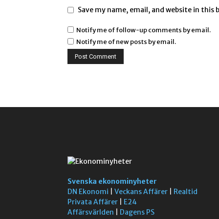
Save my name, email, and website in this 
Notify me of follow-up comments by email.
Notify me of new posts by email.
Svenska ekonominyheter
DN Ekonomi
|
Veckans Affärer
|
Realtid
Privata Affärer
|
E24
Affärsvärlden
|
Dagens PS