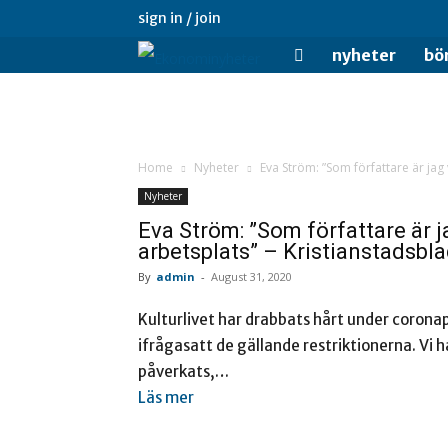
sign in / join
Ekonominyheter.se
nyheter
bö
Home
Nyheter
Eva Ström: ”Som författare är jag
Nyheter
Eva Ström: ”Som författare är 
arbetsplats” – Kristianstadsbl
By
admin
-
August 31, 2020
Kulturlivet har drabbats hårt under corona
ifrågasatt de gällande restriktionerna. Vi ha
påverkats,…
Läs mer