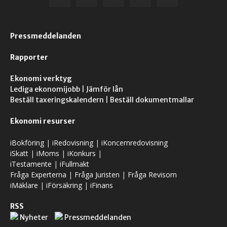
Pressmeddelanden
Rapporter
Ekonomi verktyg
Lediga ekonomijobb
|
Jämför lån
Beställ taxeringskalendern
|
Beställ dokumentmallar
Ekonomi resurser
iBokföring
|
iRedovisning
|
iKoncernredovisning
iSkatt
|
iMoms
|
iKonkurs
|
iTestamente
|
iFullmakt
Fråga Experterna
|
Fråga Juristen
|
Fråga Revisorn
iMäklare
|
iFörsäkring
|
iFinans
RSS
Nyheter
Pressmeddelanden