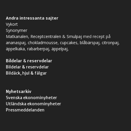
Andra intressanta sajter
Vykort
Synonymer
Matkanalen
,
Receptcentralen
&
Smulpaj
med recept på
ananaspaj
,
chokladmousse
,
cupcakes
,
blåbärspaj
,
citronpaj
,
äppelkaka
,
rabarberpaj
,
äppelpaj
,
Bildelar
&
reservdelar
Bildelar & reservdelar
Bildäck, hjul & fälgar
Nyhetsarkiv
Svenska ekonominyheter
Utländska ekonominyheter
Pressmeddelanden