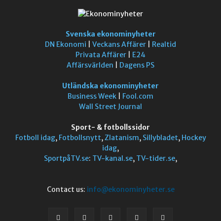
Svenska ekonominyheter
DN Ekonomi
|
Veckans Affärer
|
Realtid
Privata Affärer
|
E24
Affärsvärlden
|
Dagens PS
Utländska ekonominyheter
Business Week
|
Fool.com
Wall Street Journal
Sport- & fotbollssidor
Fotboll idag
,
Fotbollsnytt
,
Zlatanism
,
Sillybladet
,
Hockey
idag
,
SportpåTV.se
:
TV-kanal.se
,
TV-tider.se
,
Contact us:
info@ekonominyheter.se