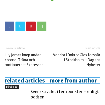
Previous article
Next article
Lily James knep under
Vandra i Doktor Glas fotspår
corona: Träna och
i Stockholm – Dagens
motionera – Expressen
Nyheter
related articles
more from author
Börsbolag
Svenska valet i fem punkter – enligt
oddsen