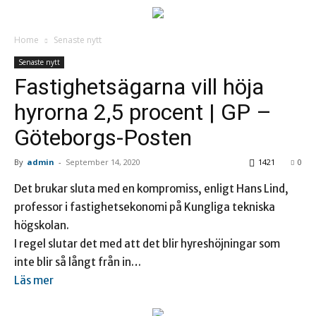
Home
Senaste nytt
Senaste nytt
Fastighetsägarna vill höja
hyrorna 2,5 procent | GP –
Göteborgs-Posten
By
admin
-
September 14, 2020
1421
0
Det brukar sluta med en kompromiss, enligt Hans Lind,
professor i fastighetsekonomi på Kungliga tekniska
högskolan.
I regel slutar det med att det blir hyreshöjningar som
inte blir så långt från in…
Läs mer