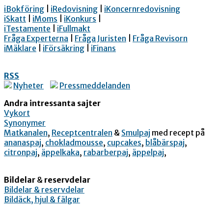
iBokföring
|
iRedovisning
|
iKoncernredovisning
iSkatt
|
iMoms
|
iKonkurs
|
iTestamente
|
iFullmakt
Fråga Experterna
|
Fråga Juristen
|
Fråga Revisorn
iMäklare
|
iFörsäkring
|
iFinans
RSS
Nyheter
Pressmeddelanden
Andra intressanta sajter
Vykort
Synonymer
Matkanalen
,
Receptcentralen
&
Smulpaj
med recept på
ananaspaj
,
chokladmousse
,
cupcakes
,
blåbärspaj
,
citronpaj
,
äppelkaka
,
rabarberpaj
,
äppelpaj
,
Bildelar
&
reservdelar
Bildelar & reservdelar
Bildäck, hjul & fälgar