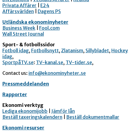
Privata Affärer
|
E24
Affärsvärlden
|
Dagens PS
Utländska ekonominyheter
Business Week
|
Fool.com
Wall Street Journal
Sport- & fotbollssidor
Fotboll idag
,
Fotbollsnytt
,
Zlatanism
,
Sillybladet
,
Hockey
idag
,
SportpåTV.se
:
TV-kanal.se
,
TV-tider.se
,
Contact us:
info@ekonominyheter.se
Pressmeddelanden
Rapporter
Ekonomi verktyg
Lediga ekonomijobb
|
Jämför lån
Beställ taxeringskalendern
|
Beställ dokumentmallar
Ekonomi resurser