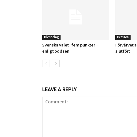
Börsbolag
Betsson
Svenska valet i fem punkter –
Förvärvet 
enligt oddsen
slutfört
LEAVE A REPLY