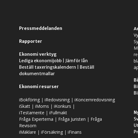
Pressmeddelanden
A
Vy
Rapporter
S
M
Ekonomi verktyg
r
Lediga ekonomijobb
|
Jämför lån
bl
Beställ taxeringskalendern
|
Beställ
äp
dokumentmallar
Bi
Ekonomi resurser
Bi
Bi
iBokföring
|
iRedovisning
|
iKoncernredovisning
iSkatt
|
iMoms
|
iKonkurs
|
iTestamente
|
iFullmakt
N
Fråga Experterna
|
Fråga Juristen
|
Fråga
S
Revisorn
U
iMäklare
|
iFörsäkring
|
iFinans
P