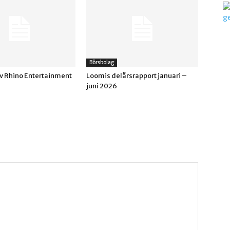
Börsbolag
av Rhino Entertainment
Loomis delårsrapport januari –
juni 2026