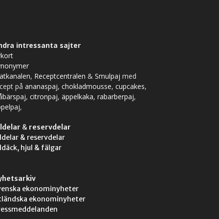
ndra intressanta sajter
kort
ynonymer
atkanalen
,
Receptcentralen
&
Smulpaj
med
ecept på
ananaspaj
,
chokladmousse
,
cupcakes
,
åbärspaj
,
citronpaj
,
äppelkaka
,
rabarberpaj
,
pelpaj
,
ldelar
&
reservdelar
ldelar & reservdelar
ldäck, hjul & fälgar
yhetsarkiv
venska ekonominyheter
tländska ekonominyheter
ressmeddelanden