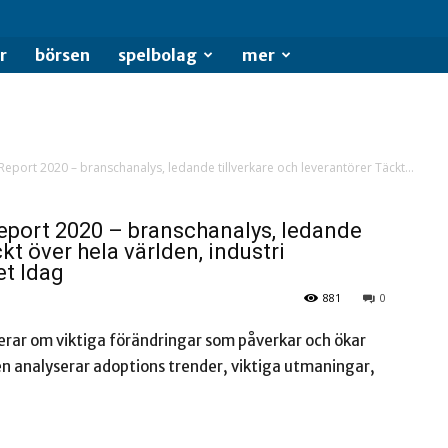
se
r
börsen
spelbolag
mer
Report 2020 – branschanalys, ledande tillverkare och leverantörer Täckt...
Report 2020 – branschanalys, ledande
kt över hela världen, industri
et Idag
881
0
erar om viktiga förändringar som påverkar och ökar
ten analyserar adoptions trender, viktiga utmaningar,