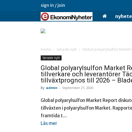
sign in / join
Ekonominyheter.
nyhete
Home
Senaste nytt
Global polyarylsulfon Market 
Senaste nytt
Global polyarylsulfon Market 
tillverkare och leverantörer Täc
tillväxtprognos till 2026 – Blad
By
admin
-
September 21, 2020
Global polyarylsulfon Market Report diskut
tillväxten i polyarylsulfon Market. Rappor
framtida t…
Läs mer