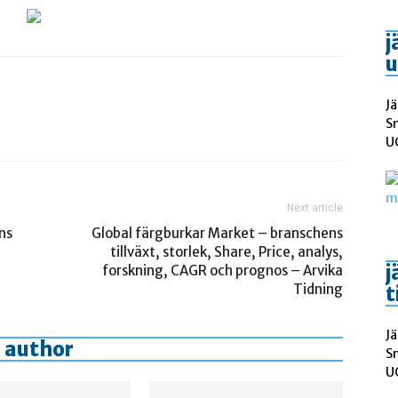
j
u
Jä
S
UC
Next article
ns
Global färgburkar Market – branschens
tillväxt, storlek, Share, Price, analys,
j
forskning, CAGR och prognos – Arvika
Tidning
t
Jä
 author
S
UC