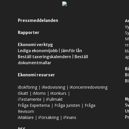
Pressmeddelanden
A
Vy
Rapporter
S
M
Ekonomi verktyg
r
Lediga ekonomijobb
|
Jämför lån
bl
Beställ taxeringskalendern
|
Beställ
äp
dokumentmallar
Bi
Ekonomi resurser
Bi
Bi
iBokföring
|
iRedovisning
|
iKoncernredovisning
iSkatt
|
iMoms
|
iKonkurs
|
iTestamente
|
iFullmakt
N
Fråga Experterna
|
Fråga Juristen
|
Fråga
S
Revisorn
U
iMäklare
|
iFörsäkring
|
iFinans
P