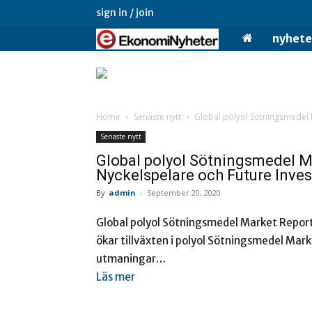
sign in / join
Ekonominyheter.
nyhete
Home
Senaste nytt
Global polyol Sötningsmedel M
Senaste nytt
Global polyol Sötningsmedel Ma
Nyckelspelare och Future Inve
By
admin
-
September 20, 2020
Global polyol Sötningsmedel Market Report
ökar tillväxten i polyol Sötningsmedel Mar
utmaningar…
Läs mer