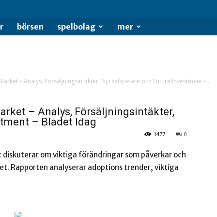
se
r
börsen
spelbolag
mer
arket – Analys, Försäljningsintäkter, Nyckelspelare och Future Investment –...
rket – Analys, Försäljningsintäkter,
stment – Bladet Idag
1477
0
 diskuterar om viktiga förändringar som påverkar och
ket. Rapporten analyserar adoptions trender, viktiga