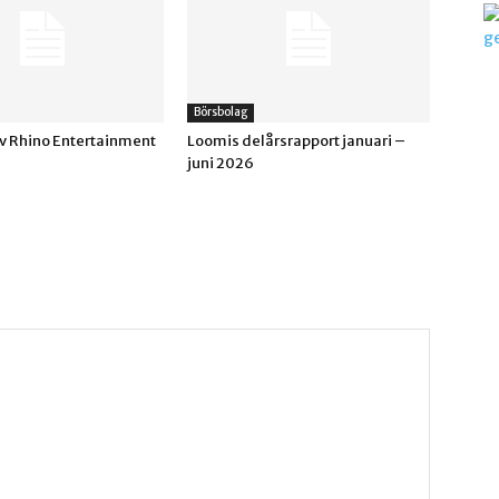
Börsbolag
av Rhino Entertainment
Loomis delårsrapport januari –
juni 2026