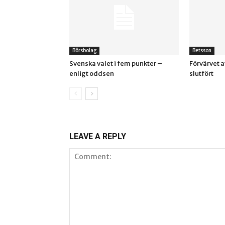
Börsbolag
Betsson
Svenska valet i fem punkter –
Förvärvet 
enligt oddsen
slutfört
LEAVE A REPLY