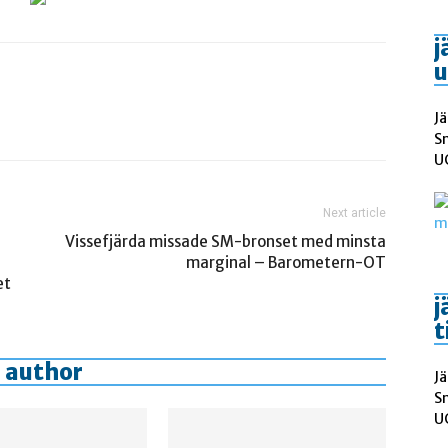
j
u
Jä
S
UC
Next article
Vissefjärda missade SM-bronset med minsta
marginal – Barometern-OT
et
j
t
 author
Jä
S
UC