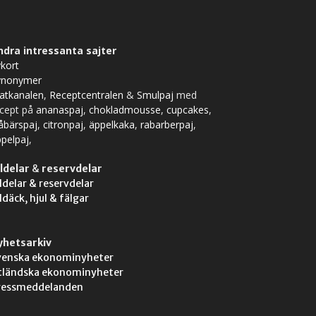
ndra intressanta sajter
kort
ynonymer
atkanalen
,
Receptcentralen
&
Smulpaj
med
ecept på
ananaspaj
,
chokladmousse
,
cupcakes
,
åbärspaj
,
citronpaj
,
äppelkaka
,
rabarberpaj
,
pelpaj
,
ldelar
&
reservdelar
ldelar & reservdelar
ldäck, hjul & fälgar
yhetsarkiv
venska ekonominyheter
tländska ekonominyheter
ressmeddelanden