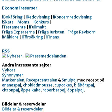
Ekonomi resurser
iBokföring
|
iRedovisning
|
iKoncernredovisning
iSkatt
|
iMoms
|
iKonkurs
|
iTestamente
|
iFullmakt
Fråga Experterna
|
Fråga Juristen
|
Fråga Revisorn
iMäklare
|
iFörsäkring
|
iFinans
RSS
Nyheter
Pressmeddelanden
Andra intressanta sajter
Vykort
Synonymer
Matkanalen
,
Receptcentralen
&
Smulpaj
med recept på
ananaspaj
,
chokladmousse
,
cupcakes
,
blåbärspaj
,
citronpaj
,
äppelkaka
,
rabarberpaj
,
äppelpaj
,
Bildelar
&
reservdelar
Bildelar & reservdelar