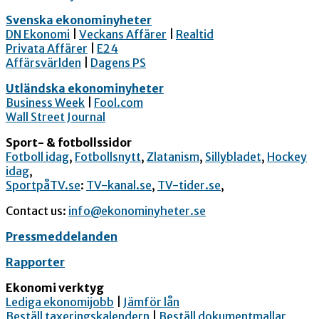
Svenska ekonominyheter
DN Ekonomi
|
Veckans Affärer
|
Realtid
Privata Affärer
|
E24
Affärsvärlden
|
Dagens PS
Utländska ekonominyheter
Business Week
|
Fool.com
Wall Street Journal
Sport- & fotbollssidor
Fotboll idag
,
Fotbollsnytt
,
Zlatanism
,
Sillybladet
,
Hockey
idag
,
SportpåTV.se
:
TV-kanal.se
,
TV-tider.se
,
Contact us:
info@ekonominyheter.se
Pressmeddelanden
Rapporter
Ekonomi verktyg
Lediga ekonomijobb
|
Jämför lån
Beställ taxeringskalendern
|
Beställ dokumentmallar