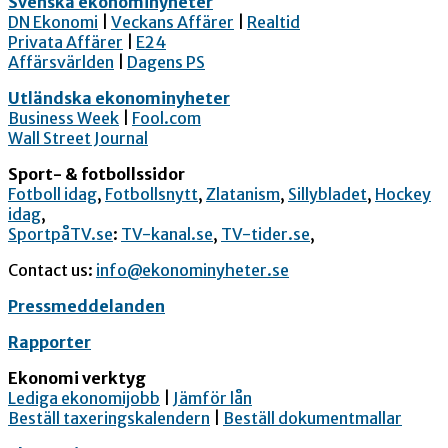
Svenska ekonominyheter
DN Ekonomi
|
Veckans Affärer
|
Realtid
Privata Affärer
|
E24
Affärsvärlden
|
Dagens PS
Utländska ekonominyheter
Business Week
|
Fool.com
Wall Street Journal
Sport- & fotbollssidor
Fotboll idag
,
Fotbollsnytt
,
Zlatanism
,
Sillybladet
,
Hockey
idag
,
SportpåTV.se
:
TV-kanal.se
,
TV-tider.se
,
Contact us:
info@ekonominyheter.se
Pressmeddelanden
Rapporter
Ekonomi verktyg
Lediga ekonomijobb
|
Jämför lån
Beställ taxeringskalendern
|
Beställ dokumentmallar