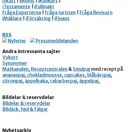
iSkatt
|
iMoms
|
iKonkurs
|
iTestamente
|
iFullmakt
Fråga Experterna
|
Fråga Juristen
|
Fråga Revisorn
iMäklare
|
iFörsäkring
|
iFinans
RSS
Nyheter
Pressmeddelanden
Andra intressanta sajter
Vykort
Synonymer
Matkanalen
,
Receptcentralen
&
Smulpaj
med recept på
ananaspaj
,
chokladmousse
,
cupcakes
,
blåbärspaj
,
citronpaj
,
äppelkaka
,
rabarberpaj
,
äppelpaj
,
Bildelar
&
reservdelar
Bildelar & reservdelar
Bildäck, hjul & fälgar
Nyhetsarkiv