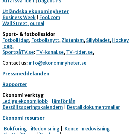
Affärsvärlden
|
Dagens PS
Utländska ekonominyheter
Business Week
|
Fool.com
Wall Street Journal
Sport- & fotbollssidor
Fotboll idag
,
Fotbollsnytt
,
Zlatanism
,
Sillybladet
,
Hockey
idag
,
SportpåTV.se
:
TV-kanal.se
,
TV-tider.se
,
Contact us:
info@ekonominyheter.se
Pressmeddelanden
Rapporter
Ekonomi verktyg
Lediga ekonomijobb
|
Jämför lån
Beställ taxeringskalendern
|
Beställ dokumentmallar
Ekonomi resurser
iBokföring
|
iRedovisning
|
iKoncernredovisning