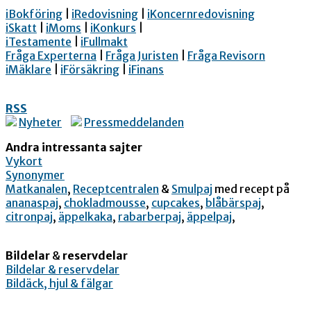
iBokföring
|
iRedovisning
|
iKoncernredovisning
iSkatt
|
iMoms
|
iKonkurs
|
iTestamente
|
iFullmakt
Fråga Experterna
|
Fråga Juristen
|
Fråga Revisorn
iMäklare
|
iFörsäkring
|
iFinans
RSS
Nyheter
Pressmeddelanden
Andra intressanta sajter
Vykort
Synonymer
Matkanalen
,
Receptcentralen
&
Smulpaj
med recept på
ananaspaj
,
chokladmousse
,
cupcakes
,
blåbärspaj
,
citronpaj
,
äppelkaka
,
rabarberpaj
,
äppelpaj
,
Bildelar
&
reservdelar
Bildelar & reservdelar
Bildäck, hjul & fälgar