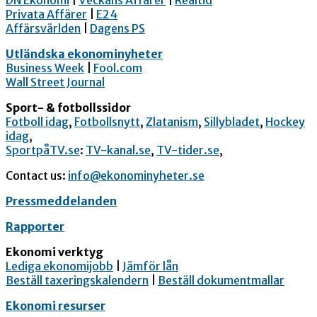
DN Ekonomi
|
Veckans Affärer
|
Realtid
Privata Affärer
|
E24
Affärsvärlden
|
Dagens PS
Utländska ekonominyheter
Business Week
|
Fool.com
Wall Street Journal
Sport- & fotbollssidor
Fotboll idag
,
Fotbollsnytt
,
Zlatanism
,
Sillybladet
,
Hockey
idag
,
SportpåTV.se
:
TV-kanal.se
,
TV-tider.se
,
Contact us:
info@ekonominyheter.se
Pressmeddelanden
Rapporter
Ekonomi verktyg
Lediga ekonomijobb
|
Jämför lån
Beställ taxeringskalendern
|
Beställ dokumentmallar
Ekonomi resurser