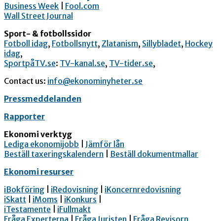
Business Week
|
Fool.com
Wall Street Journal
Sport- & fotbollssidor
Fotboll idag
,
Fotbollsnytt
,
Zlatanism
,
Sillybladet
,
Hockey
idag
,
SportpåTV.se
:
TV-kanal.se
,
TV-tider.se
,
Contact us:
info@ekonominyheter.se
Pressmeddelanden
Rapporter
Ekonomi verktyg
Lediga ekonomijobb
|
Jämför lån
Beställ taxeringskalendern
|
Beställ dokumentmallar
Ekonomi resurser
iBokföring
|
iRedovisning
|
iKoncernredovisning
iSkatt
|
iMoms
|
iKonkurs
|
iTestamente
|
iFullmakt
Fråga Experterna
|
Fråga Juristen
|
Fråga Revisorn