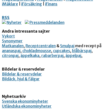
iMäklare
|
iFörsäkring
|
iFinans
RSS
Nyheter
Pressmeddelanden
Andra intressanta sajter
Vykort
Synonymer
Matkanalen
,
Receptcentralen
&
Smulpaj
med recept på
ananaspaj
,
chokladmousse
,
cupcakes
,
blåbärspaj
,
citronpaj
,
äppelkaka
,
rabarberpaj
,
äppelpaj
,
Bildelar
&
reservdelar
Bildelar & reservdelar
Bildäck, hjul & fälgar
Nyhetsarkiv
Svenska ekonominyheter
Utländska ekonominyheter