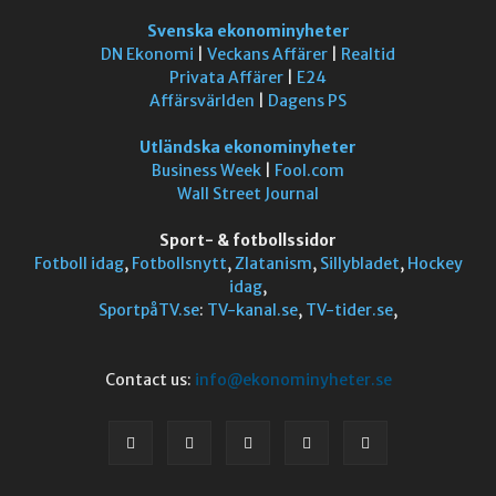
Svenska ekonominyheter
DN Ekonomi
|
Veckans Affärer
|
Realtid
Privata Affärer
|
E24
Affärsvärlden
|
Dagens PS
Utländska ekonominyheter
Business Week
|
Fool.com
Wall Street Journal
Sport- & fotbollssidor
Fotboll idag
,
Fotbollsnytt
,
Zlatanism
,
Sillybladet
,
Hockey
idag
,
SportpåTV.se
:
TV-kanal.se
,
TV-tider.se
,
Contact us:
info@ekonominyheter.se