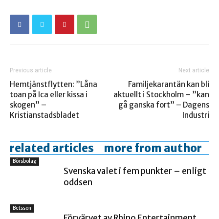
Previous article
Next article
Hemtjänstflytten: ”Låna
Familjekarantän kan bli
toan på Ica eller kissa i
aktuellt i Stockholm – ”kan
skogen” –
gå ganska fort” – Dagens
Kristianstadsbladet
Industri
related articles
more from author
Börsbolag
Svenska valet i fem punkter – enligt
oddsen
Betsson
Förvärvet av Rhino Entertainment