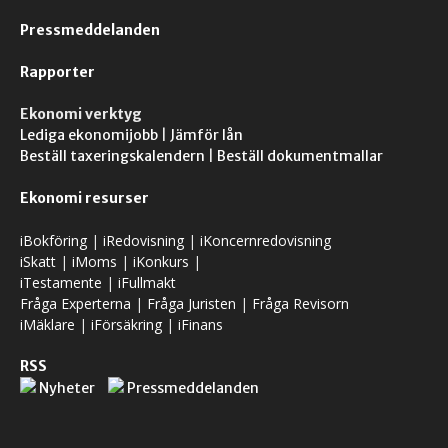
Pressmeddelanden
Rapporter
Ekonomi verktyg
Lediga ekonomijobb
|
Jämför lån
Beställ taxeringskalendern
|
Beställ dokumentmallar
Ekonomi resurser
iBokföring
|
iRedovisning
|
iKoncernredovisning
iSkatt
|
iMoms
|
iKonkurs
|
iTestamente
|
iFullmakt
Fråga Experterna
|
Fråga Juristen
|
Fråga Revisorn
iMäklare
|
iFörsäkring
|
iFinans
RSS
Nyheter
Pressmeddelanden