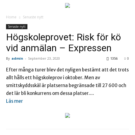
Home
Senaste nytt
Senaste nytt
Högskoleprovet: Risk för kö
vid anmälan – Expressen
By
admin
-
September 23, 2020
1356
0
Efter många turer blev det nyligen bestämt att det trots
allt hålls ett högskoleprov i oktober. Men av
smittskyddsskäl är platserna begränsade till 27 600 och
det lär bli konkurrens om dessa platser.…
Läs mer