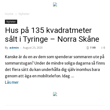
Home
Nyheter
Nyheter
Hus på 135 kvadratmeter
sålt i Tyringe – Norra Skåne
By
admin
-
August 25, 2020
1149
0
Kanske är du en av dem som spenderar sommaren ute på
sommarstugan? Under de mindre soliga dagarna så finns
det flera sätt du kan underhålla dig själv inomhus bara
genom att äga en mobiltelefon. Idag …
Läs mer