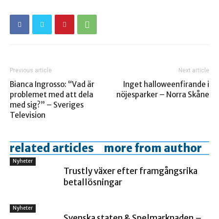
Previous article
Next article
Bianca Ingrosso: “Vad är
Inget halloweenfirande i
problemet med att dela
nöjesparker – Norra Skåne
med sig?” – Sveriges
Television
related articles
more from author
Nyheter
Trustly växer efter framgångsrika
betallösningar
Nyheter
Svenska staten & Spelmarknaden –