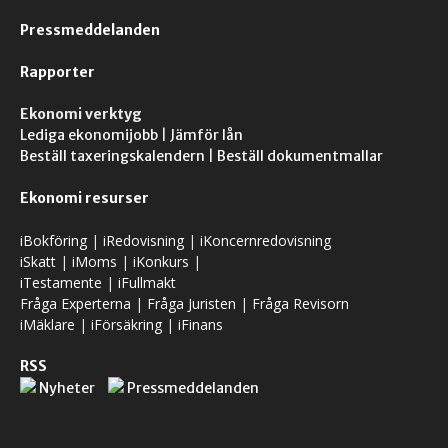
Pressmeddelanden
Rapporter
Ekonomi verktyg
Lediga ekonomijobb
|
Jämför lån
Beställ taxeringskalendern
|
Beställ dokumentmallar
Ekonomi resurser
iBokföring
|
iRedovisning
|
iKoncernredovisning
iSkatt
|
iMoms
|
iKonkurs
|
iTestamente
|
iFullmakt
Fråga Experterna
|
Fråga Juristen
|
Fråga Revisorn
iMäklare
|
iFörsäkring
|
iFinans
RSS
Nyheter
Pressmeddelanden