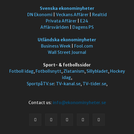
Svenska ekonominyheter
DN Ekonomi
|
Veckans Affärer
|
Realtid
Privata Affärer
|
E24
Affärsvärlden
|
Dagens PS
Utländska ekonominyheter
Business Week
|
Fool.com
Wall Street Journal
Sport- & fotbollssidor
Fotboll idag
,
Fotbollsnytt
,
Zlatanism
,
Sillybladet
,
Hockey
idag
,
SportpåTV.se
:
TV-kanal.se
,
TV-tider.se
,
Contact us:
info@ekonominyheter.se