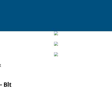
t
– Blt