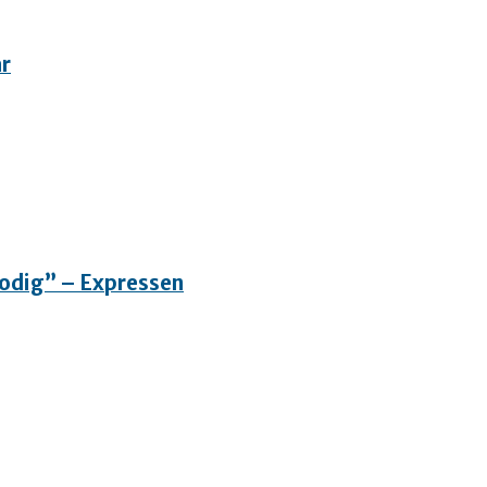
ar
”Modig” – Expressen