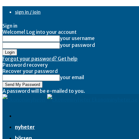
sign in / join
Sign in
Welcome! Log into your account
your username
your password
Forgot your password? Get help
Password recovery
Recover your password
your email
A password will be e-mailed to you.
Ekonominyheter.se
nyheter
börsen