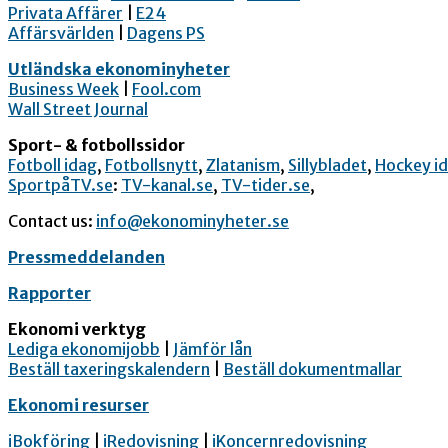
Privata Affärer
|
E24
Affärsvärlden
|
Dagens PS
Utländska ekonominyheter
Business Week
|
Fool.com
Wall Street Journal
Sport- & fotbollssidor
Fotboll idag
,
Fotbollsnytt
,
Zlatanism
,
Sillybladet
,
Hockey i
SportpåTV.se
:
TV-kanal.se
,
TV-tider.se
,
Contact us:
info@ekonominyheter.se
Pressmeddelanden
Rapporter
Ekonomi verktyg
Lediga ekonomijobb
|
Jämför lån
Beställ taxeringskalendern
|
Beställ dokumentmallar
Ekonomi resurser
iBokföring
|
iRedovisning
|
iKoncernredovisning