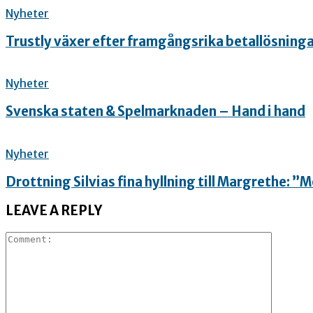
Nyheter
Trustly växer efter framgångsrika betallösning
Nyheter
Svenska staten & Spelmarknaden – Hand i hand
Nyheter
Drottning Silvias fina hyllning till Margrethe: 
LEAVE A REPLY