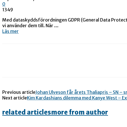
0
1349
Med dataskyddsförordningen GDPR (General Data Protection 
vi använder dem till. När …
Läs mer
Previous article
Johan Ulveson får årets Thaliapris – SN – s
Next article
Kim Kardashians dilemma med Kanye West – E
related articles
more from author