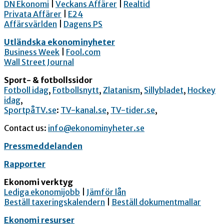
DN Ekonomi
|
Veckans Affärer
|
Realtid
Privata Affärer
|
E24
Affärsvärlden
|
Dagens PS
Utländska ekonominyheter
Business Week
|
Fool.com
Wall Street Journal
Sport- & fotbollssidor
Fotboll idag
,
Fotbollsnytt
,
Zlatanism
,
Sillybladet
,
Hockey
idag
,
SportpåTV.se
:
TV-kanal.se
,
TV-tider.se
,
Contact us:
info@ekonominyheter.se
Pressmeddelanden
Rapporter
Ekonomi verktyg
Lediga ekonomijobb
|
Jämför lån
Beställ taxeringskalendern
|
Beställ dokumentmallar
Ekonomi resurser