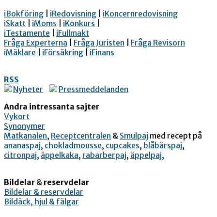
iBokföring
|
iRedovisning
|
iKoncernredovisning
iSkatt
|
iMoms
|
iKonkurs
|
iTestamente
|
iFullmakt
Fråga Experterna
|
Fråga Juristen
|
Fråga Revisorn
iMäklare
|
iFörsäkring
|
iFinans
RSS
Nyheter
Pressmeddelanden
Andra intressanta sajter
Vykort
Synonymer
Matkanalen
,
Receptcentralen
&
Smulpaj
med recept på
ananaspaj
,
chokladmousse
,
cupcakes
,
blåbärspaj
,
citronpaj
,
äppelkaka
,
rabarberpaj
,
äppelpaj
,
Bildelar
&
reservdelar
Bildelar & reservdelar
Bildäck, hjul & fälgar