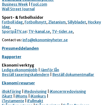
Business Week
|
Fool.com
Wall Street Journal
Sport- & fotbollssidor
Fotboll idag
,
Fotbollsnytt
,
Zlatanism
,
Sillybladet
,
Hockey
idag
,
SportpåTV.se
:
TV-kanal.se
,
TV-tider.se
,
Contact us:
info@ekonominyheter.se
Pressmeddelanden
Rapporter
Ekonomi verktyg
Lediga ekonomijobb
|
Jämför lån
Beställ taxeringskalendern
|
Beställ dokumentmallar
Ekonomi resurser
iBokföring
|
iRedovisning
|
iKoncernredovisning
iSkatt
|
iMoms
|
iKonkurs
|
iTestamente
|
iFullmakt