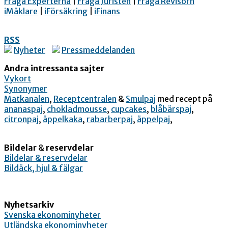
Fråga Experterna
|
Fråga Juristen
|
Fråga Revisorn
iMäklare
|
iFörsäkring
|
iFinans
RSS
Nyheter
Pressmeddelanden
Andra intressanta sajter
Vykort
Synonymer
Matkanalen
,
Receptcentralen
&
Smulpaj
med recept på
ananaspaj
,
chokladmousse
,
cupcakes
,
blåbärspaj
,
citronpaj
,
äppelkaka
,
rabarberpaj
,
äppelpaj
,
Bildelar
&
reservdelar
Bildelar & reservdelar
Bildäck, hjul & fälgar
Nyhetsarkiv
Svenska ekonominyheter
Utländska ekonominyheter