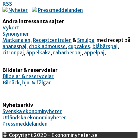
RSS
Nyheter
Pressmeddelanden
Andra intressanta sajter
Vykort
Synonymer
Matkanalen
,
Receptcentralen
&
Smulpaj
med recept på
ananaspaj
,
chokladmousse
,
cupcakes
,
blåbärspaj
,
citronpaj
,
äppelkaka
,
rabarberpaj
,
äppelpaj
,
Bildelar
&
reservdelar
Bildelar & reservdelar
Bildäck, hjul & fälgar
Nyhetsarkiv
Svenska ekonominyheter
Utländska ekonominyheter
Pressmeddelanden
© Copyright 2020 - Ekonominyheter.se