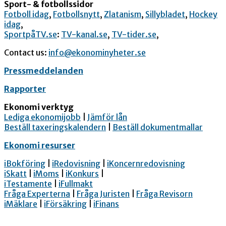
Sport- & fotbollssidor
Fotboll idag
,
Fotbollsnytt
,
Zlatanism
,
Sillybladet
,
Hockey
idag
,
SportpåTV.se
:
TV-kanal.se
,
TV-tider.se
,
Contact us:
info@ekonominyheter.se
Pressmeddelanden
Rapporter
Ekonomi verktyg
Lediga ekonomijobb
|
Jämför lån
Beställ taxeringskalendern
|
Beställ dokumentmallar
Ekonomi resurser
iBokföring
|
iRedovisning
|
iKoncernredovisning
iSkatt
|
iMoms
|
iKonkurs
|
iTestamente
|
iFullmakt
Fråga Experterna
|
Fråga Juristen
|
Fråga Revisorn
iMäklare
|
iFörsäkring
|
iFinans