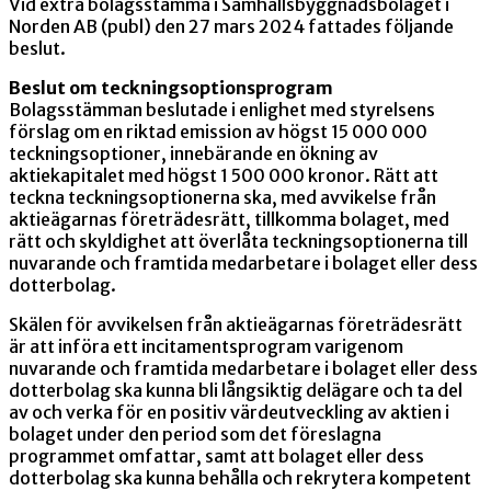
Vid extra bolagsstämma i Samhällsbyggnadsbolaget i
Norden AB (publ) den 27 mars 2024 fattades följande
beslut.
Beslut om teckningsoptionsprogram
Bolagsstämman beslutade i enlighet med styrelsens
förslag om en riktad emission av högst 15 000 000
teckningsoptioner, innebärande en ökning av
aktiekapitalet med högst 1 500 000 kronor. Rätt att
teckna teckningsoptionerna ska, med avvikelse från
aktieägarnas företrädesrätt, tillkomma bolaget, med
rätt och skyldighet att överlåta teckningsoptionerna till
nuvarande och framtida medarbetare i bolaget eller dess
dotterbolag.
Skälen för avvikelsen från aktieägarnas företrädesrätt
är att införa ett incitamentsprogram varigenom
nuvarande och framtida medarbetare i bolaget eller dess
dotterbolag ska kunna bli långsiktig delägare och ta del
av och verka för en positiv värdeutveckling av aktien i
bolaget under den period som det föreslagna
programmet omfattar, samt att bolaget eller dess
dotterbolag ska kunna behålla och rekrytera kompetent