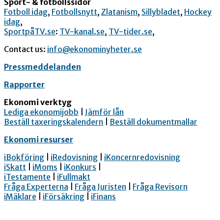
Sport- & fotbollssidor
Fotboll idag
,
Fotbollsnytt
,
Zlatanism
,
Sillybladet
,
Hockey
idag
,
SportpåTV.se
:
TV-kanal.se
,
TV-tider.se
,
Contact us:
info@ekonominyheter.se
Pressmeddelanden
Rapporter
Ekonomi verktyg
Lediga ekonomijobb
|
Jämför lån
Beställ taxeringskalendern
|
Beställ dokumentmallar
Ekonomi resurser
iBokföring
|
iRedovisning
|
iKoncernredovisning
iSkatt
|
iMoms
|
iKonkurs
|
iTestamente
|
iFullmakt
Fråga Experterna
|
Fråga Juristen
|
Fråga Revisorn
iMäklare
|
iFörsäkring
|
iFinans