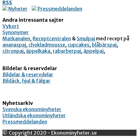
RSS
Nyheter
Pressmeddelanden
Andra intressanta sajter
Vykort
Synonymer
Matkanalen
,
Receptcentralen
&
Smulpaj
med recept på
ananaspaj
,
chokladmousse
,
cupcakes
,
blåbärspaj
,
citronpaj
,
äppelkaka
,
rabarberpaj
,
äppelpaj
,
Bildelar
&
reservdelar
Bildelar & reservdelar
Bildäck, hjul & fälgar
Nyhetsarkiv
Svenska ekonominyheter
Utländska ekonominyheter
Pressmeddelanden
© Copyright 2020 - Ekonominyheter.se