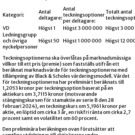
Antal
Antal
Totalt antal
Kategori:
teckningsoptioner
deltagare:
teckningsopt
per deltagare:
VD
Högst 1
Högst 3 000 000
Högst 3 000
Ledningsgrupp
och övriga
Högst 50
Högst 1 000 000
Högst 12 00
nyckelpersoner
Teckningsoptionerna ska överlåtas på marknadsmässiga
villkor till ett pris (premie) som fastställs utifrån ett
beräknat marknadsvärde för teckningsoptionerna med
tillämpning av Black & Scholes värderingsmodell. Värdet
för teckningsoptionerna har preliminärt beräknats till
1,2053 kronor per teckningsoption baserat på en
aktiekurs om 3,7115 kronor (motsvarande
stängningskursen för stamaktie av serie B den 28
februari 2024), en teckningskurs om 5,1961 kronor per
aktie, en löptid om cirka 3 år, en riskfri ränta om cirka 2,7
procent samt en volatilitet om 60 procent.
Den preliminära beräkningen ovan förutsätter att
samtliga utdelningar till aktieägarna under