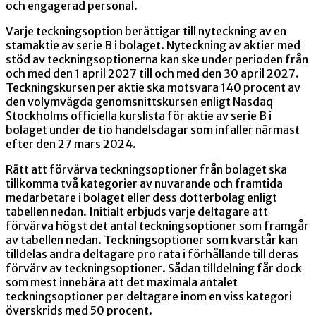
och engagerad personal.
Varje teckningsoption berättigar till nyteckning av en
stamaktie av serie B i bolaget. Nyteckning av aktier med
stöd av teckningsoptionerna kan ske under perioden från
och med den 1 april 2027 till och med den 30 april 2027.
Teckningskursen per aktie ska motsvara 140 procent av
den volymvägda genomsnittskursen enligt Nasdaq
Stockholms officiella kurslista för aktie av serie B i
bolaget under de tio handelsdagar som infaller närmast
efter den 27 mars 2024.
Rätt att förvärva teckningsoptioner från bolaget ska
tillkomma två kategorier av nuvarande och framtida
medarbetare i bolaget eller dess dotterbolag enligt
tabellen nedan. Initialt erbjuds varje deltagare att
förvärva högst det antal teckningsoptioner som framgår
av tabellen nedan. Teckningsoptioner som kvarstår kan
tilldelas andra deltagare pro rata i förhållande till deras
förvärv av teckningsoptioner. Sådan tilldelning får dock
som mest innebära att det maximala antalet
teckningsoptioner per deltagare inom en viss kategori
överskrids med 50 procent.