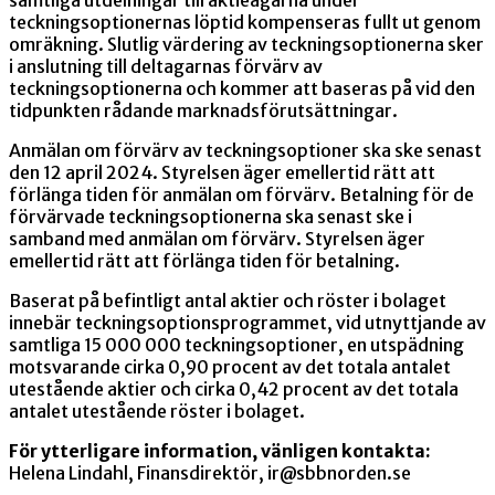
teckningsoptionernas löptid kompenseras fullt ut genom
omräkning. Slutlig värdering av teckningsoptionerna sker
i anslutning till deltagarnas förvärv av
teckningsoptionerna och kommer att baseras på vid den
tidpunkten rådande marknadsförutsättningar.
Anmälan om förvärv av teckningsoptioner ska ske senast
den 12 april 2024. Styrelsen äger emellertid rätt att
förlänga tiden för anmälan om förvärv. Betalning för de
förvärvade teckningsoptionerna ska senast ske i
samband med anmälan om förvärv. Styrelsen äger
emellertid rätt att förlänga tiden för betalning.
Baserat på befintligt antal aktier och röster i bolaget
innebär teckningsoptionsprogrammet, vid utnyttjande av
samtliga 15 000 000 teckningsoptioner, en utspädning
motsvarande cirka 0,90 procent av det totala antalet
utestående aktier och cirka 0,42 procent av det totala
antalet utestående röster i bolaget.
För ytterligare information, vänligen kontakta:
Helena Lindahl, Finansdirektör, ir@sbbnorden.se