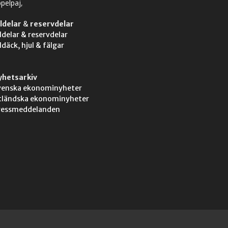
pelpaj
,
ldelar
&
reservdelar
ldelar & reservdelar
ldäck, hjul & fälgar
yhetsarkiv
venska ekonominyheter
tländska ekonominyheter
ressmeddelanden