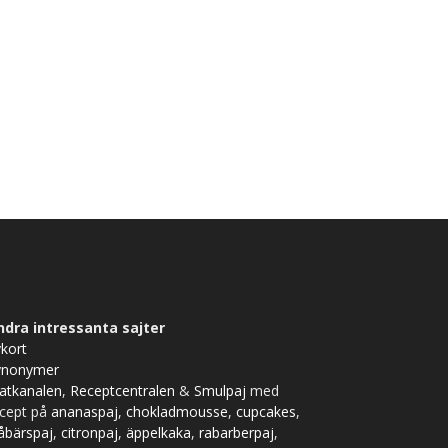
ndra intressanta sajter
kort
ynonymer
atkanalen
,
Receptcentralen
&
Smulpaj
med
ecept på
ananaspaj
,
chokladmousse
,
cupcakes
,
åbärspaj
,
citronpaj
,
äppelkaka
,
rabarberpaj
,