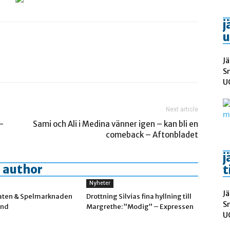
j
u
Jä
S
UC
Next article
–
Sami och Ali i Medina vänner igen – kan bli en
comeback – Aftonbladet
j
 author
t
Nyheter
Jä
aten & Spelmarknaden
Drottning Silvias fina hyllning till
S
and
Margrethe: ”Modig” – Expressen
UC