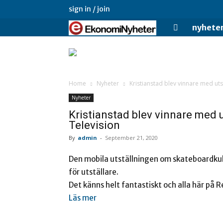
sign in / join
Ekonominyheter.
nyhete
Home
Nyheter
Kristianstad blev vinnare med uts
Nyheter
Kristianstad blev vinnare med 
Television
By
admin
-
September 21, 2020
Den mobila utställningen om skateboardkul
för utställare.
Det känns helt fantastiskt och alla här på 
Läs mer