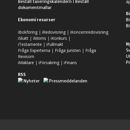
Beställ taxeringskalendern
|
Beställ
äp
dokumentmallar
Bi
Ekonomi resurser
Bi
Bi
iBokföring
|
iRedovisning
|
iKoncernredovisning
iSkatt
|
iMoms
|
iKonkurs
|
iTestamente
|
iFullmakt
N
Fråga Experterna
|
Fråga Juristen
|
Fråga
S
Revisorn
U
iMäklare
|
iFörsäkring
|
iFinans
P
RSS
Nyheter
Pressmeddelanden