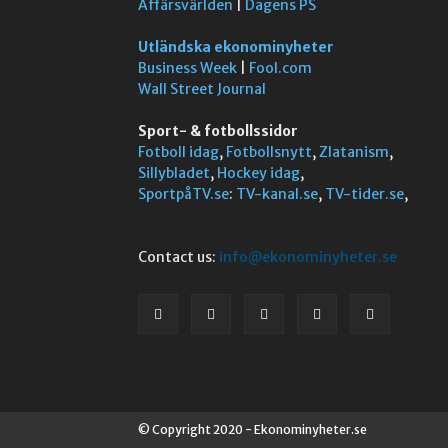
Affärsvärlden
|
Dagens PS
Utländska ekonominyheter
Business Week
|
Fool.com
Wall Street Journal
Sport- & fotbollssidor
Fotboll idag
,
Fotbollsnytt
,
Zlatanism
,
Sillybladet
,
Hockey idag
,
SportpåTV.se
:
TV-kanal.se
,
TV-tider.se
,
Contact us:
info@ekonominyheter.se
© Copyright 2020 - Ekonominyheter.se