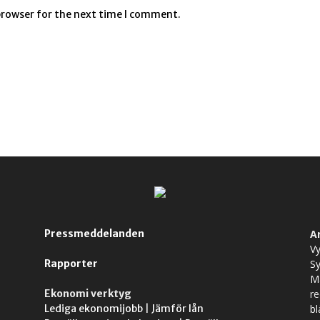
browser for the next time I comment.
Pressmeddelanden
A
Vy
Rapporter
S
M
Ekonomi verktyg
r
Lediga ekonomijobb
|
Jämför lån
bl