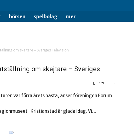
se
r
börsen
spelbolag
mer
tällning om skejtare – Sveriges Television
utställning om skejtare – Sveriges
1359
0
turen var förra årets bästa, anser föreningen Forum
Regionmuseet i Kristianstad är glada idag. Vi…