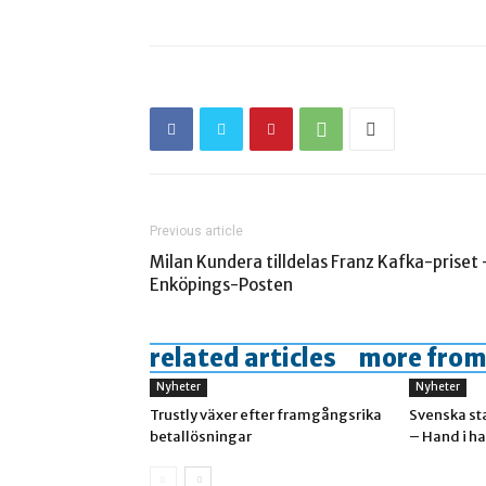
Previous article
Milan Kundera tilldelas Franz Kafka-priset 
Enköpings-Posten
related articles
more from
Nyheter
Nyheter
Trustly växer efter framgångsrika
Svenska st
betallösningar
– Hand i h