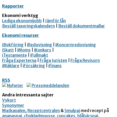
Rapporter
Ekonomi verktyg
Lediga ekonomijobb
|
Jämför lån
Beställ taxeringskalendern
|
Beställ dokumentmallar
Ekonomi resurser
iBokföring
|
iRedovisning
|
iKoncernredovisning
iSkatt
|
iMoms
|
iKonkurs
|
iTestamente
|
iFullmakt
Fråga Experterna
|
Fråga Juristen
|
Fråga Revisorn
iMäklare
|
iFörsäkring
|
iFinans
RSS
Nyheter
Pressmeddelanden
Andra intressanta sajter
Vykort
Synonymer
Matkanalen
,
Receptcentralen
&
Smulpaj
med recept på
ananaspaj
,
chokladmousse
,
cupcakes
,
blåbärspaj
,