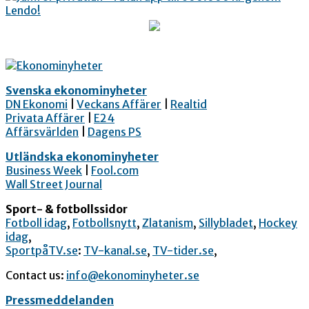
Svenska ekonominyheter
DN Ekonomi
|
Veckans Affärer
|
Realtid
Privata Affärer
|
E24
Affärsvärlden
|
Dagens PS
Utländska ekonominyheter
Business Week
|
Fool.com
Wall Street Journal
Sport- & fotbollssidor
Fotboll idag
,
Fotbollsnytt
,
Zlatanism
,
Sillybladet
,
Hockey
idag
,
SportpåTV.se
:
TV-kanal.se
,
TV-tider.se
,
Contact us:
info@ekonominyheter.se
Pressmeddelanden