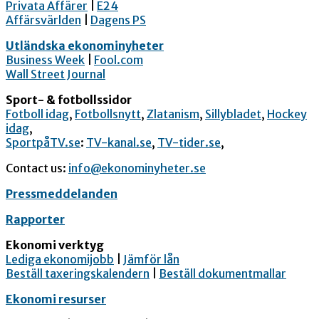
Privata Affärer
|
E24
Affärsvärlden
|
Dagens PS
Utländska ekonominyheter
Business Week
|
Fool.com
Wall Street Journal
Sport- & fotbollssidor
Fotboll idag
,
Fotbollsnytt
,
Zlatanism
,
Sillybladet
,
Hockey
idag
,
SportpåTV.se
:
TV-kanal.se
,
TV-tider.se
,
Contact us:
info@ekonominyheter.se
Pressmeddelanden
Rapporter
Ekonomi verktyg
Lediga ekonomijobb
|
Jämför lån
Beställ taxeringskalendern
|
Beställ dokumentmallar
Ekonomi resurser