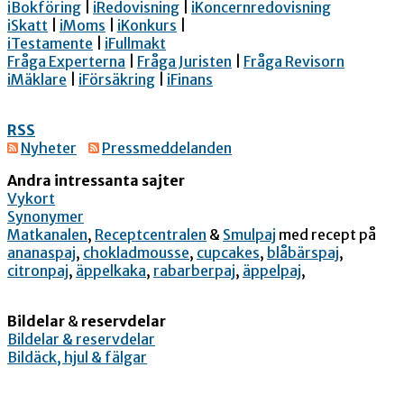
iBokföring
|
iRedovisning
|
iKoncernredovisning
iSkatt
|
iMoms
|
iKonkurs
|
iTestamente
|
iFullmakt
Fråga Experterna
|
Fråga Juristen
|
Fråga Revisorn
iMäklare
|
iFörsäkring
|
iFinans
RSS
Nyheter
Pressmeddelanden
Andra intressanta sajter
Vykort
Synonymer
Matkanalen
,
Receptcentralen
&
Smulpaj
med recept på
ananaspaj
,
chokladmousse
,
cupcakes
,
blåbärspaj
,
citronpaj
,
äppelkaka
,
rabarberpaj
,
äppelpaj
,
Bildelar
&
reservdelar
Bildelar & reservdelar
Bildäck, hjul & fälgar